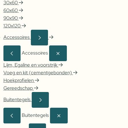
30x60
60x60
90x90
120x120
Accessoires
Accessoires
Lijm, Egaline en voorstrijk
Voeg en kit (cementgebonden)
Hoekprofielen
Gereedschap
Buitentegels
Buitentegels