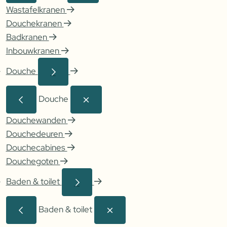
Wastafelkranen
Douchekranen
Badkranen
Inbouwkranen
Douche
Douche
Douchewanden
Douchedeuren
Douchecabines
Douchegoten
Baden & toilet
Baden & toilet