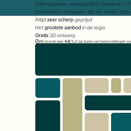
Aangepaste openingstijden bouwvak (27 j
showrooms verbouwen zijn we verder altijd 
Altijd
zeer scherp
geprijsd
Het
grootste aanbod
in de regio
Gratis
3D ontwerp
Wij scoren een
4.8
/5,0 op basis van beoordelingen v