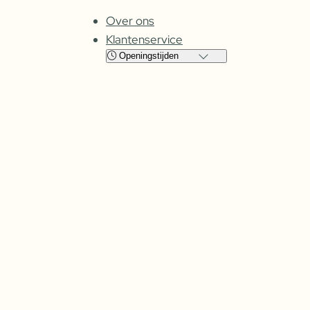
Over ons
Klantenservice
Openingstijden
Locatie
Cuijk
Oss
Maandag
Gesloten
Gesloten
Dinsdag
08:00 – 17:30
09:00 – 17:30
Woensdag
08:00 –
17:30
09:00 – 17:30
Donderdag
08:00 –