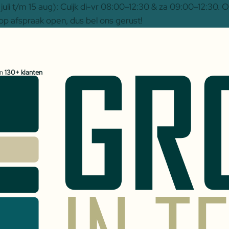
uli t/m 15 aug): Cuijk di-vr 08:00–12:30 & za 09:00–12:30.
op afspraak open, dus bel ons gerust!
an
130+ klanten