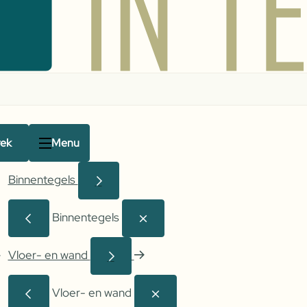
rek
Menu
Binnentegels
Binnentegels
Vloer- en wand
Vloer- en wand