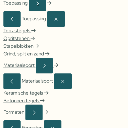
Toepassing
Toepassing
Terrastegels
Opritstenen
Stapelblokken
Grind, split en zand
Materiaalsoort
Materiaalsoort
Keramische tegels
Betonnen tegels
Formaten
Formaten