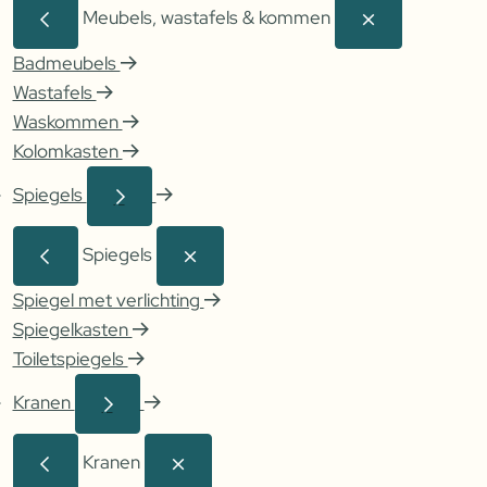
Meubels, wastafels & kommen
Badmeubels
Wastafels
Waskommen
Kolomkasten
Spiegels
Spiegels
Spiegel met verlichting
Spiegelkasten
Toiletspiegels
Kranen
Kranen