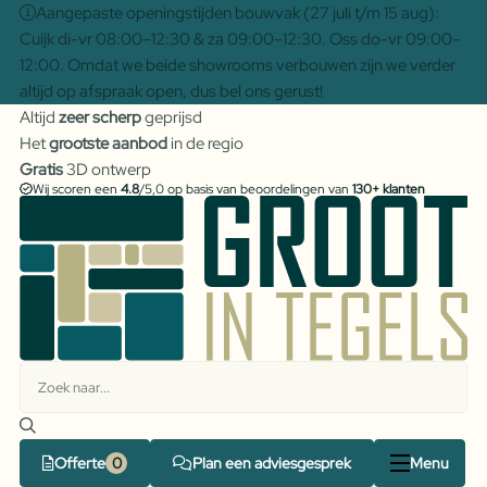
Aangepaste openingstijden bouwvak (27 juli t/m 15 aug):
Cuijk di-vr 08:00–12:30 & za 09:00–12:30. Oss do-vr 09:00–
12:00. Omdat we beide showrooms verbouwen zijn we verder
altijd op afspraak open, dus bel ons gerust!
Altijd
zeer scherp
geprijsd
Het
grootste aanbod
in de regio
Gratis
3D ontwerp
Wij scoren een
4.8
/5,0 op basis van beoordelingen van
130+ klanten
Offerte
Plan een adviesgesprek
Menu