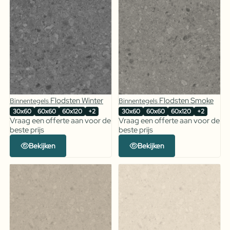
Flodsten Winter
Flodsten Smoke
Binnentegels
Binnentegels
30x60
60x60
60x120
+2
30x60
60x60
60x120
+2
Vraag een offerte aan voor de
Vraag een offerte aan voor de
beste prijs
beste prijs
Bekijken
Bekijken