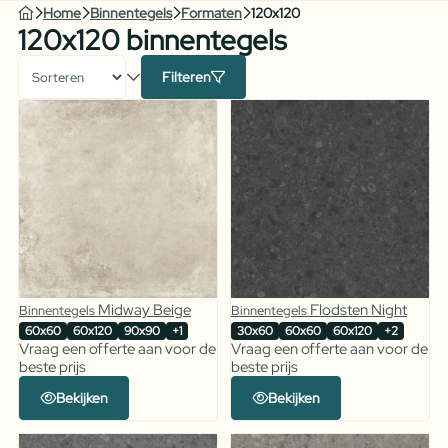
Home
Binnentegels
Formaten
120x120
120x120 binnentegels
Filteren
Midway Beige
Flodsten Night
Binnentegels
Binnentegels
60x60
60x120
90x90
+1
30x60
60x60
60x120
+2
Vraag een offerte aan voor de
Vraag een offerte aan voor de
beste prijs
beste prijs
Bekijken
Bekijken