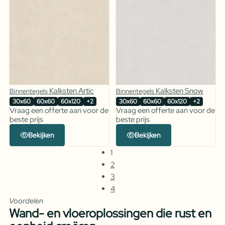
Kalksten Artic
Kalksten Snow
Binnentegels
Binnentegels
30x60
60x60
60x120
+2
30x60
60x60
60x120
+2
Vraag een offerte aan voor de
Vraag een offerte aan voor de
beste prijs
beste prijs
Bekijken
Bekijken
1
2
3
4
Voordelen
Wand- en vloeroplossingen die rust en