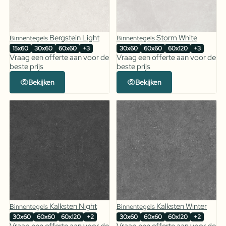
Bergstein Light
Storm White
Binnentegels
Binnentegels
15x60
30x60
60x60
+3
30x60
60x60
60x120
+3
Vraag een offerte aan voor de
Vraag een offerte aan voor de
beste prijs
beste prijs
Bekijken
Bekijken
Kalksten Night
Kalksten Winter
Binnentegels
Binnentegels
30x60
60x60
60x120
+2
30x60
60x60
60x120
+2
Vraag een offerte aan voor de
Vraag een offerte aan voor de