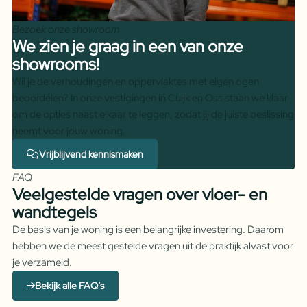
Bezoek onze showroom
We zien je graag in een van onze
showrooms!
Wil je de verhoudingen en oppervlaktes met eigen ogen
beoordelen? In onze vestigingen in Cuijk en Oss staan we klaar
om de opties naast elkaar te leggen, zodat jij de juiste beslissing
neemt voor jouw woning.
Vrijblijvend kennismaken
FAQ
Veelgestelde vragen over vloer- en
wandtegels
De basis van je woning is een belangrijke investering. Daarom
hebben we de meest gestelde vragen uit de praktijk alvast voor
je verzameld.
Bekijk alle FAQ’s