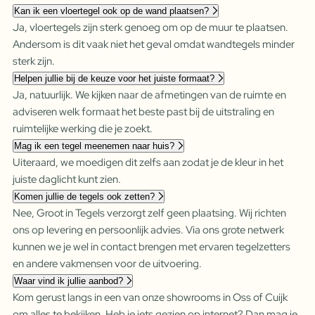
Kan ik een vloertegel ook op de wand plaatsen?
Ja, vloertegels zijn sterk genoeg om op de muur te plaatsen.
Andersom is dit vaak niet het geval omdat wandtegels minder
sterk zijn.
Helpen jullie bij de keuze voor het juiste formaat?
Ja, natuurlijk. We kijken naar de afmetingen van de ruimte en
adviseren welk formaat het beste past bij de uitstraling en
ruimtelijke werking die je zoekt.
Mag ik een tegel meenemen naar huis?
Uiteraard, we moedigen dit zelfs aan zodat je de kleur in het
juiste daglicht kunt zien.
Komen jullie de tegels ook zetten?
Nee, Groot in Tegels verzorgt zelf geen plaatsing. Wij richten
ons op levering en persoonlijk advies. Via ons grote netwerk
kunnen we je wel in contact brengen met ervaren tegelzetters
en andere vakmensen voor de uitvoering.
Waar vind ik jullie aanbod?
Kom gerust langs in een van onze showrooms in Oss of Cuijk
om alles te bekijken. Heb je iets gezien op internet? Dan mag je