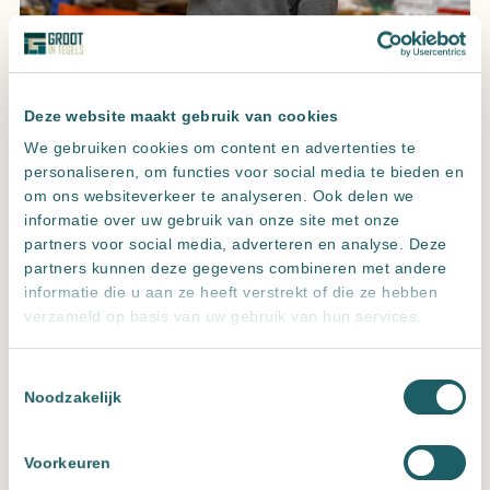
Bezoek onze showroom
We zien je graag in een van onze
Deze website maakt gebruik van cookies
showrooms!
We gebruiken cookies om content en advertenties te
Wil je de verhoudingen en oppervlaktes met eigen ogen
personaliseren, om functies voor social media te bieden en
beoordelen? In onze vestigingen in Cuijk en Oss staan we klaar
om ons websiteverkeer te analyseren. Ook delen we
om de opties naast elkaar te leggen, zodat jij de juiste beslissing
informatie over uw gebruik van onze site met onze
neemt voor jouw woning.
partners voor social media, adverteren en analyse. Deze
partners kunnen deze gegevens combineren met andere
Vrijblijvend kennismaken
informatie die u aan ze heeft verstrekt of die ze hebben
FAQ
verzameld op basis van uw gebruik van hun services.
Veelgestelde vragen over vloer- en
wandtegels
Toestemmingsselectie
De basis van je woning is een belangrijke investering. Daarom
Noodzakelijk
hebben we de meest gestelde vragen uit de praktijk alvast voor
je verzameld.
Voorkeuren
Bekijk alle FAQ’s