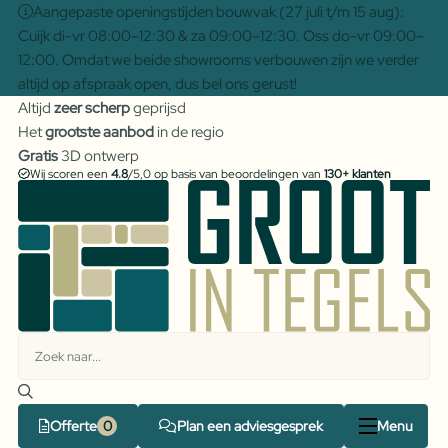
Aangepaste openingstijden bouwvak (27 juli t/m 15 aug):
Cuijk di-vr 08:00–12:30 & za 09:00–12:30. Oss do-vr 09:00–
12:00. Omdat we beide showrooms verbouwen zijn we verder
altijd op afspraak open, dus bel ons gerust!
Altijd
zeer scherp
geprijsd
Het
grootste aanbod
in de regio
Gratis
3D ontwerp
Wij scoren een
4.8
/5,0 op basis van beoordelingen van
130+ klanten
Offerte
Plan een adviesgesprek
Menu