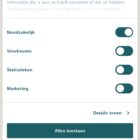
informatie die u aan ze heeft verstrekt of die ze hebben
verzameld op basis van uw gebruik van hun services.
Toestemmingsselectie
Noodzakelijk
Voorkeuren
Statistieken
Spiegel Organic met indirecte LED verlichting, 3 kleur
Marketing
instelbaar & dimbaar
Uitvoering
Details tonen
Wissen
Alles toestaan
Spiegel Organic met indirecte LED verlichting, 3 kleur