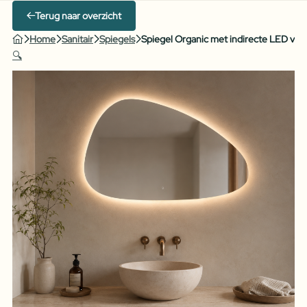
Terug naar overzicht
Home
Sanitair
Spiegels
Spiegel Organic met indirecte LED verli
🔍