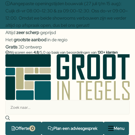
Aangepaste openingstijden bouwvak (27 juli t/m 15 aug):
Cuijk di-vr 08:00–12:30 & za 09:00–12:30. Oss do-vr 09:00–
12:00. Omdat we beide showrooms verbouwen zijn we verder
altijd op afspraak open, dus bel ons gerust!
Altijd
zeer scherp
geprijsd
Het
grootste aanbod
in de regio
Gratis
3D ontwerp
Wij scoren een
4.8
/5,0 op basis van beoordelingen van
130+ klanten
Offerte
Plan een adviesgesprek
Menu