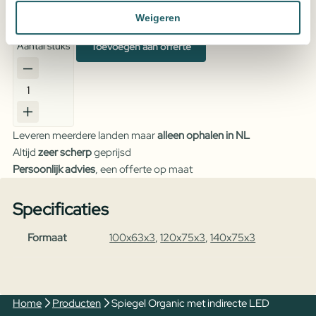
instelbaar & dimbaar 140x75x3 cm incl. spiegelverwarming
Weigeren
Vraag een offerte aan voor de beste prijs
Aantal stuks
Toevoegen aan offerte
Spiegel
Organic
met
Leveren meerdere landen maar
alleen ophalen in NL
indirecte
Altijd
zeer scherp
geprijsd
LED
Persoonlijk advies
, een offerte op maat
verlichting,
3
Specificaties
kleur
instelbaar
Formaat
100x63x3
,
120x75x3
,
140x75x3
&
dimbaar
incl.
spiegelverwarming
Home
Producten
Spiegel Organic met indirecte LED
aantal