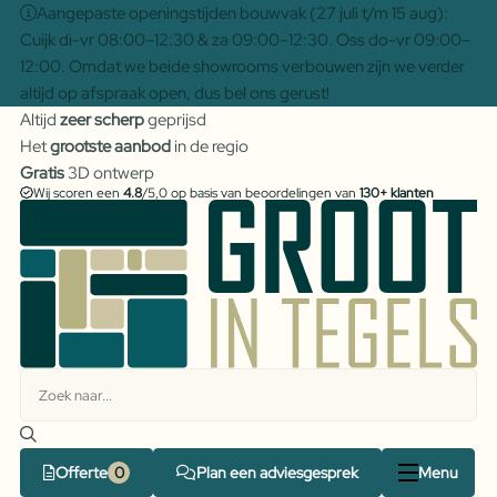
Aangepaste openingstijden bouwvak (27 juli t/m 15 aug):
Cuijk di-vr 08:00–12:30 & za 09:00–12:30. Oss do-vr 09:00–
12:00. Omdat we beide showrooms verbouwen zijn we verder
altijd op afspraak open, dus bel ons gerust!
Altijd
zeer scherp
geprijsd
Het
grootste aanbod
in de regio
Gratis
3D ontwerp
Wij scoren een
4.8
/5,0 op basis van beoordelingen van
130+ klanten
Offerte
Plan een adviesgesprek
Menu