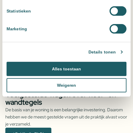
Statistieken
Bezoek onze showroom
We zien je graag in een van onze
Marketing
showrooms!
Wil je de verhoudingen en oppervlaktes met eigen ogen
Details tonen
beoordelen? In onze vestigingen in Cuijk en Oss staan we klaar
om de opties naast elkaar te leggen, zodat jij de juiste beslissing
neemt voor jouw woning.
Alles toestaan
Vrijblijvend kennismaken
Weigeren
FAQ
Veelgestelde vragen over vloer- en
wandtegels
De basis van je woning is een belangrijke investering. Daarom
hebben we de meest gestelde vragen uit de praktijk alvast voor
je verzameld.