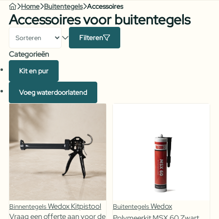
Home
Buitentegels
Accessoires
Accessoires voor buitentegels
Filteren
Categorieën
Kit en pur
Voeg waterdoorlatend
Wedox Kitpistool
Wedox
Binnentegels
Buitentegels
Vraag een offerte aan voor de
Polymeerkit MSX 60 Zwart