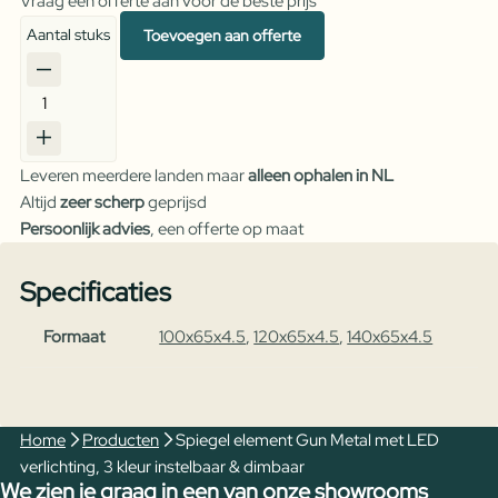
Vraag een offerte aan voor de beste prijs
Aantal stuks
Toevoegen aan offerte
Spiegel
element
Gun
Leveren meerdere landen maar
alleen ophalen in NL
Metal
Altijd
zeer scherp
geprijsd
met
Persoonlijk advies
, een offerte op maat
LED
verlichting,
Specificaties
3
kleur
Formaat
100x65x4.5
,
120x65x4.5
,
140x65x4.5
instelbaar
&
dimbaar
aantal
Home
Producten
Spiegel element Gun Metal met LED
verlichting, 3 kleur instelbaar & dimbaar
We zien je graag in een van onze showrooms