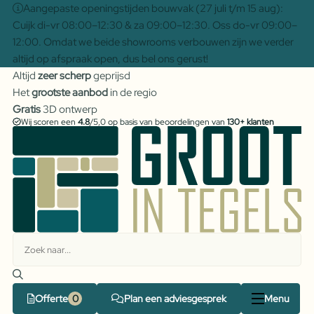
Aangepaste openingstijden bouwvak (27 juli t/m 15 aug):
Cuijk di-vr 08:00–12:30 & za 09:00–12:30. Oss do-vr 09:00–
12:00. Omdat we beide showrooms verbouwen zijn we verder
altijd op afspraak open, dus bel ons gerust!
Altijd
zeer scherp
geprijsd
Het
grootste aanbod
in de regio
Gratis
3D ontwerp
Wij scoren een
4.8
/5,0 op basis van beoordelingen van
130+ klanten
Offerte
Plan een adviesgesprek
Menu