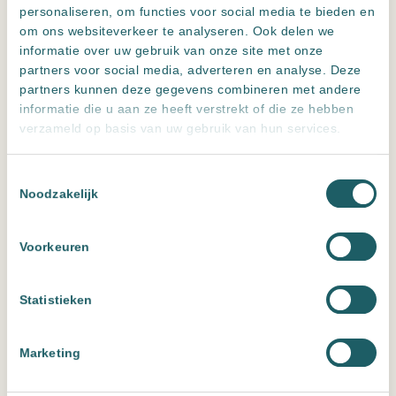
personaliseren, om functies voor social media te bieden en
Hygiënisch en onderhoudsarm
om ons websiteverkeer te analyseren. Ook delen we
Vuil hecht zich nauwelijks aan het oppervlak waardoor je de
informatie over uw gebruik van onze site met onze
ruimte moeiteloos schoonhoudt.
partners voor social media, adverteren en analyse. Deze
partners kunnen deze gegevens combineren met andere
Tijdloos
informatie die u aan ze heeft verstrekt of die ze hebben
verzameld op basis van uw gebruik van hun services.
Met de juiste afmetingen en kleurstelling creëer je een basis die
tientallen jaren prachtig blijft.
Toestemmingsselectie
Noodzakelijk
Voorkeuren
Statistieken
Marketing