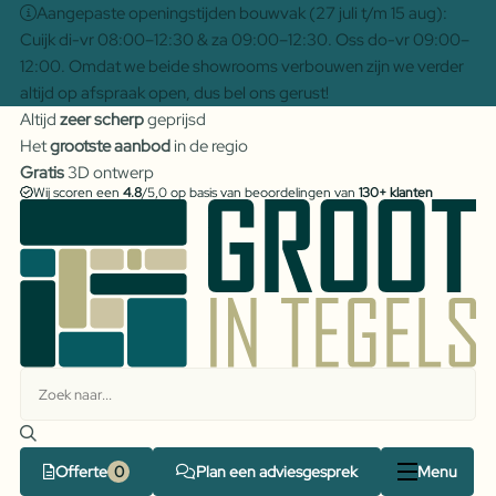
Aangepaste openingstijden bouwvak (27 juli t/m 15 aug):
Cuijk di-vr 08:00–12:30 & za 09:00–12:30. Oss do-vr 09:00–
12:00. Omdat we beide showrooms verbouwen zijn we verder
altijd op afspraak open, dus bel ons gerust!
Altijd
zeer scherp
geprijsd
Het
grootste aanbod
in de regio
Gratis
3D ontwerp
Wij scoren een
4.8
/5,0 op basis van beoordelingen van
130+ klanten
Offerte
Plan een adviesgesprek
Menu