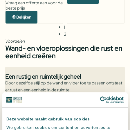
Vraag een offerte aan voor de
beste prijs
Bekijken
1
2
Voordelen
Wand- en vloeroplossingen die rust en
eenheid creëren
Een rustig en ruimtelijk geheel
Door dezelfde stijl op de wand en vloer toe te passen ontstaat
er rust en een eenheid in de ruimte.
Slijtvast en geschikt voor dagelijks gebruik
Keramische tegels zijn bestand tegen intensief woonverkeer en
Deze website maakt gebruik van cookies
zware belasting.
We gebruiken cookies om content en advertenties te