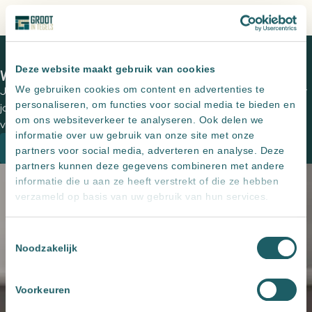
Altijd
zeer scherp
geprijsd
rond
Persoonlijk advies
, een offerte op maat
met
Home
Producten
Spiegel sun-line plafond rond met
indirecte
indirecte LED verlichting in de afronding
LED
Deze website maakt gebruik van cookies
We zien je graag in een van onze showrooms
verlichting
We gebruiken cookies om content en advertenties te
Jouw wensen op papier zetten en de perfecte tegels uitzoeken voor
in
personaliseren, om functies voor social media te bieden en
jouw (buiten)ruimte? Plan een vrijblijvende kennismaking met een
de
om ons websiteverkeer te analyseren. Ook delen we
van onze adviseurs om de mogelijkheden te bespreken.
afronding
informatie over uw gebruik van onze site met onze
aantal
Plan een kennismaking
partners voor social media, adverteren en analyse. Deze
partners kunnen deze gegevens combineren met andere
informatie die u aan ze heeft verstrekt of die ze hebben
verzameld op basis van uw gebruik van hun services.
Toestemmingsselectie
Noodzakelijk
Voorkeuren