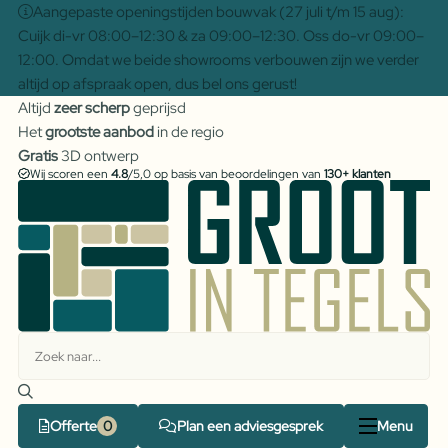
Aangepaste openingstijden bouwvak (27 juli t/m 15 aug):
Cuijk di-vr 08:00–12:30 & za 09:00–12:30. Oss do-vr 09:00–
12:00. Omdat we beide showrooms verbouwen zijn we verder
altijd op afspraak open, dus bel ons gerust!
Altijd
zeer scherp
geprijsd
Het
grootste aanbod
in de regio
Gratis
3D ontwerp
Wij scoren een
4.8
/5,0 op basis van beoordelingen van
130+ klanten
Offerte
Plan een adviesgesprek
Menu