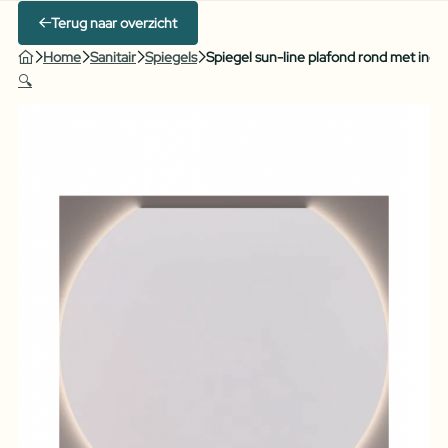
Terug naar overzicht
Home
Sanitair
Spiegels
Spiegel sun-line plafond rond met indir
🔍