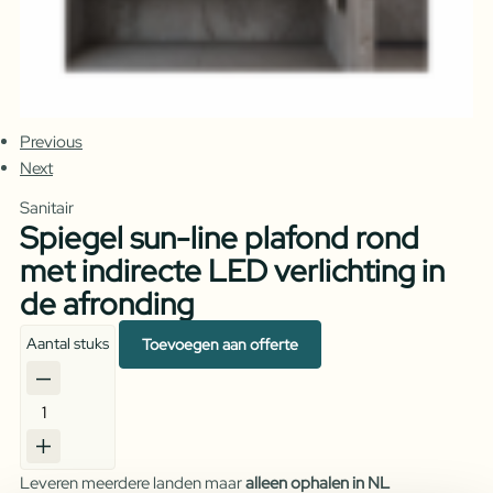
Previous
Next
Sanitair
Spiegel sun-line plafond rond
met indirecte LED verlichting in
de afronding
Aantal stuks
Toevoegen aan offerte
Spiegel
sun-
line
Leveren meerdere landen maar
alleen ophalen in NL
plafond