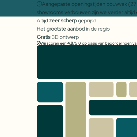
Aangepaste openingstijden bouwvak (27 j
showrooms verbouwen zijn we verder altijd 
Altijd
zeer scherp
geprijsd
Het
grootste aanbod
in de regio
Gratis
3D ontwerp
Wij scoren een
4.8
/5,0 op basis van beoordelingen v