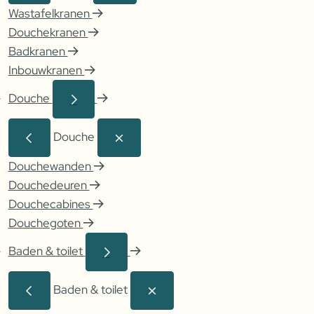
Wastafelkranen
Douchekranen
Badkranen
Inbouwkranen
Douche
Douche
Douchewanden
Douchedeuren
Douchecabines
Douchegoten
Baden & toilet
Baden & toilet