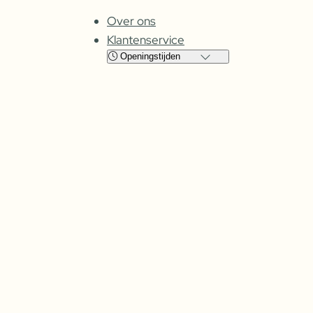
Over ons
Klantenservice
Openingstijden
Locatie
Cuijk
Oss
Maandag
Gesloten
Gesloten
Dinsdag
08:00 – 17:30
09:00 – 17:30
Woensdag
08:00 –
17:30
09:00 – 17:30
Donderdag
08:00 –