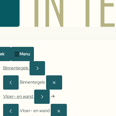
rek
Menu
Binnentegels
Binnentegels
Vloer- en wand
Vloer- en wand