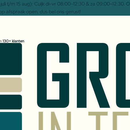
uli t/m 15 aug): Cuijk di-vr 08:00–12:30 & za 09:00–12:30.
op afspraak open, dus bel ons gerust!
an
130+ klanten