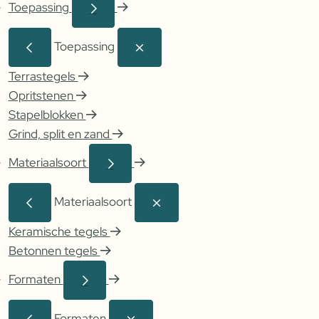
Toepassing
Toepassing
Terrastegels
Opritstenen
Stapelblokken
Grind, split en zand
Materiaalsoort
Materiaalsoort
Keramische tegels
Betonnen tegels
Formaten
Formaten