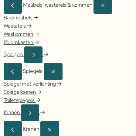
Meubels, wastafels & kommen
Badmeubels
Wastafels
Waskommen
Kolomkasten
Spiegels
Spiegels
Spiegel met verlichting
Spiegelkasten
Toiletspiegels
Kranen
Kranen