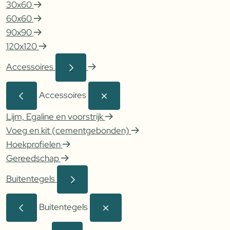
30x60
60x60
90x90
120x120
Accessoires
Accessoires
Lijm, Egaline en voorstrijk
Voeg en kit (cementgebonden)
Hoekprofielen
Gereedschap
Buitentegels
Buitentegels