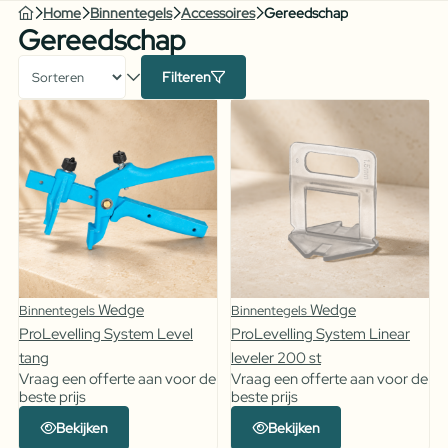
Home
Binnentegels
Accessoires
Gereedschap
Gereedschap
Filteren
Wedge
Wedge
Binnentegels
Binnentegels
ProLevelling System Level
ProLevelling System Linear
tang
leveler 200 st
Vraag een offerte aan voor de
Vraag een offerte aan voor de
beste prijs
beste prijs
Bekijken
Bekijken