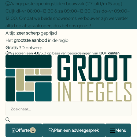
Aangepaste openingstijden bouwvak (27 juli t/m 15 aug):
Cuijk di-vr 08:00–12:30 & za 09:00–12:30. Oss do-vr 09:00–
12:00. Omdat we beide showrooms verbouwen zijn we verder
altijd op afspraak open, dus bel ons gerust!
Altijd
zeer scherp
geprijsd
Het
grootste aanbod
in de regio
Gratis
3D ontwerp
Wij scoren een
4.8
/5,0 op basis van beoordelingen van
130+ klanten
Offerte
Plan een adviesgesprek
Menu