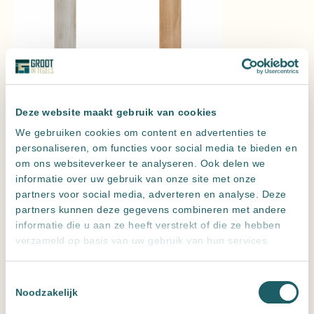
Nera Haya
Nera Roble
Uitvoering
Deze website maakt gebruik van cookies
We gebruiken cookies om content en advertenties te
Wissen
personaliseren, om functies voor social media te bieden en
om ons websiteverkeer te analyseren. Ook delen we
ES. Nera Abeto 25×150 cm
informatie over uw gebruik van onze site met onze
Vraag een offerte aan voor de beste prijs
partners voor social media, adverteren en analyse. Deze
Hoeveel m2 heb je nodig?
partners kunnen deze gegevens combineren met andere
Verpakkingen:
1
informatie die u aan ze heeft verstrekt of die ze hebben
Nera
verzameld op basis van uw gebruik van hun services.
m2
Abeto
aantal
Toevoegen aan offerte
Toestemmingsselectie
Noodzakelijk
Leveren meerdere landen maar
alleen ophalen in NL
Altijd
zeer scherp
geprijsd