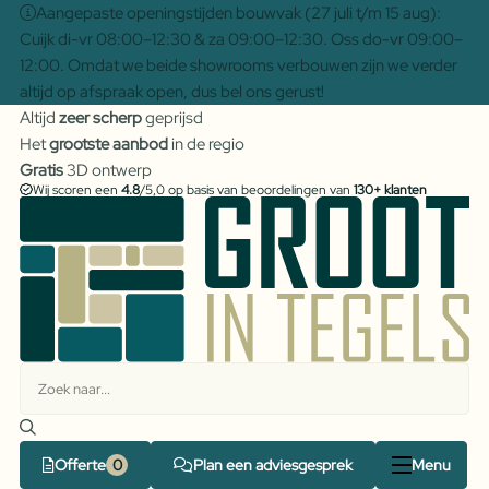
Aangepaste openingstijden bouwvak (27 juli t/m 15 aug):
Cuijk di-vr 08:00–12:30 & za 09:00–12:30. Oss do-vr 09:00–
12:00. Omdat we beide showrooms verbouwen zijn we verder
altijd op afspraak open, dus bel ons gerust!
Altijd
zeer scherp
geprijsd
Het
grootste aanbod
in de regio
Gratis
3D ontwerp
Wij scoren een
4.8
/5,0 op basis van beoordelingen van
130+ klanten
Offerte
Plan een adviesgesprek
Menu