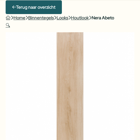
Terug naar overzicht
Home
Binnentegels
Looks
Houtlook
Nera Abeto
🔍