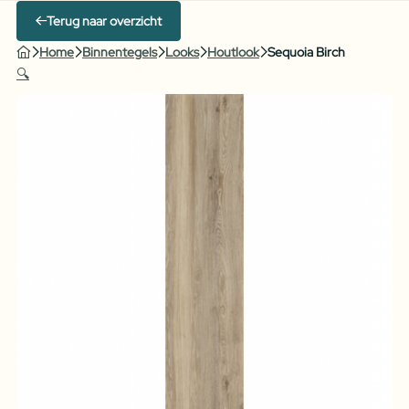
Terug naar overzicht
Home
Binnentegels
Looks
Houtlook
Sequoia Birch
🔍