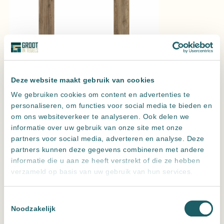
Sequoia Cherry
Sequoia Walnut
Uitvoering
Deze website maakt gebruik van cookies
We gebruiken cookies om content en advertenties te
Wissen
personaliseren, om functies voor social media te bieden en
om ons websiteverkeer te analyseren. Ook delen we
Sequoia Birch Chevron 8,5×44 cm
informatie over uw gebruik van onze site met onze
Vraag een offerte aan voor de beste prijs
partners voor social media, adverteren en analyse. Deze
Hoeveel m2 heb je nodig?
partners kunnen deze gegevens combineren met andere
Verpakkingen:
3
informatie die u aan ze heeft verstrekt of die ze hebben
Sequoia
verzameld op basis van uw gebruik van hun services.
m2
Birch
aantal
Toevoegen aan offerte
Toestemmingsselectie
Noodzakelijk
Leveren meerdere landen maar
alleen ophalen in NL
Altijd
zeer scherp
geprijsd