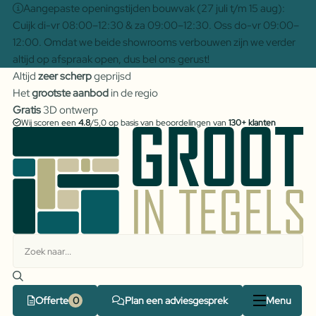
Aangepaste openingstijden bouwvak (27 juli t/m 15 aug):
Cuijk di-vr 08:00–12:30 & za 09:00–12:30. Oss do-vr 09:00–
12:00. Omdat we beide showrooms verbouwen zijn we verder
altijd op afspraak open, dus bel ons gerust!
Altijd
zeer scherp
geprijsd
Het
grootste aanbod
in de regio
Gratis
3D ontwerp
Wij scoren een
4.8
/5,0 op basis van beoordelingen van
130+ klanten
Offerte
Plan een adviesgesprek
Menu