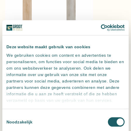
Nera Abeto
Nera Haya
Uitvoering
Deze website maakt gebruik van cookies
We gebruiken cookies om content en advertenties te
Wissen
personaliseren, om functies voor social media te bieden en
om ons websiteverkeer te analyseren. Ook delen we
ES. Nera Roble 25×150 cm
informatie over uw gebruik van onze site met onze
Vraag een offerte aan voor de beste prijs
partners voor social media, adverteren en analyse. Deze
Hoeveel m2 heb je nodig?
partners kunnen deze gegevens combineren met andere
Verpakkingen:
1
informatie die u aan ze heeft verstrekt of die ze hebben
Nera
verzameld op basis van uw gebruik van hun services.
m2
Roble
aantal
Toevoegen aan offerte
Toestemmingsselectie
Noodzakelijk
Leveren meerdere landen maar
alleen ophalen in NL
Altijd
zeer scherp
geprijsd