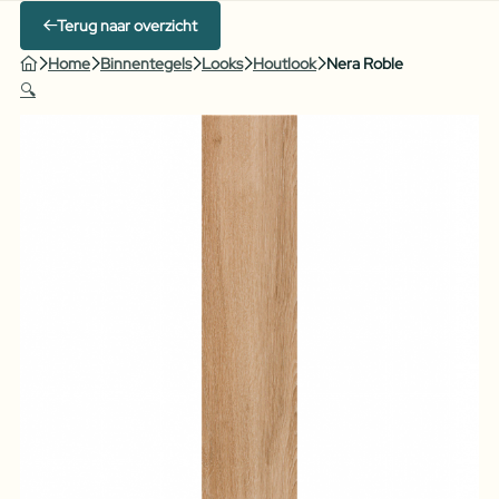
Terug naar overzicht
Home
Binnentegels
Looks
Houtlook
Nera Roble
🔍