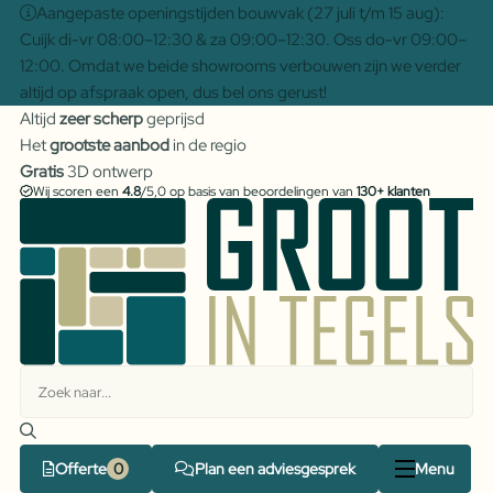
Aangepaste openingstijden bouwvak (27 juli t/m 15 aug):
Cuijk di-vr 08:00–12:30 & za 09:00–12:30. Oss do-vr 09:00–
12:00. Omdat we beide showrooms verbouwen zijn we verder
altijd op afspraak open, dus bel ons gerust!
Altijd
zeer scherp
geprijsd
Het
grootste aanbod
in de regio
Gratis
3D ontwerp
Wij scoren een
4.8
/5,0 op basis van beoordelingen van
130+ klanten
Offerte
Plan een adviesgesprek
Menu