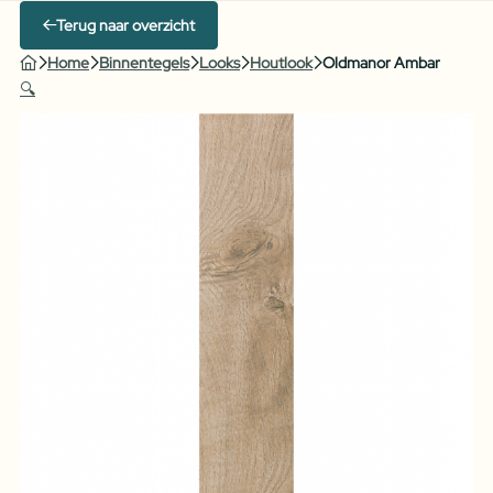
Terug naar overzicht
Home
Binnentegels
Looks
Houtlook
Oldmanor Ambar
🔍