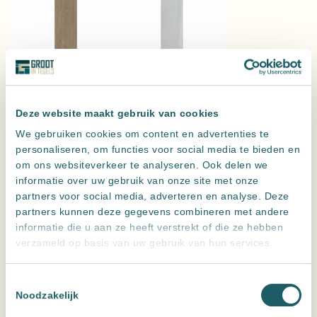
Oldmanor Tabaco
Oldmanor Nacar
Uitvoering
Deze website maakt gebruik van cookies
We gebruiken cookies om content en advertenties te
Wissen
personaliseren, om functies voor social media te bieden en
om ons websiteverkeer te analyseren. Ook delen we
Old Manor Ambar 25×150 cm
informatie over uw gebruik van onze site met onze
Vraag een offerte aan voor de beste prijs
partners voor social media, adverteren en analyse. Deze
Hoeveel m2 heb je nodig?
partners kunnen deze gegevens combineren met andere
Verpakkingen:
1
informatie die u aan ze heeft verstrekt of die ze hebben
Oldmanor
verzameld op basis van uw gebruik van hun services.
m2
Ambar
aantal
Toevoegen aan offerte
Toestemmingsselectie
Noodzakelijk
Leveren meerdere landen maar
alleen ophalen in NL
Altijd
zeer scherp
geprijsd