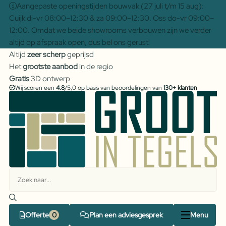
Aangepaste openingstijden bouwvak (27 juli t/m 15 aug):
Cuijk di-vr 08:00–12:30 & za 09:00–12:30. Oss do-vr 09:00–
12:00. Omdat we beide showrooms verbouwen zijn we verder
altijd op afspraak open, dus bel ons gerust!
Altijd
zeer scherp
geprijsd
Het
grootste aanbod
in de regio
Gratis
3D ontwerp
Wij scoren een
4.8
/5,0 op basis van beoordelingen van
130+ klanten
Offerte
Plan een adviesgesprek
Menu