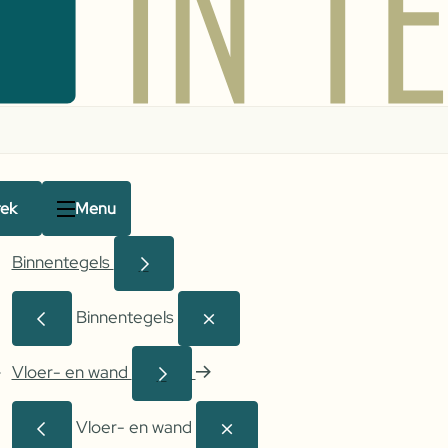
rek
Menu
Binnentegels
Binnentegels
Vloer- en wand
Vloer- en wand