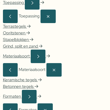
Toepassing
Toepassing
Terrastegels
Opritstenen
Stapelblokken
Grind, split en zand
Materiaalsoort
Materiaalsoort
Keramische tegels
Betonnen tegels
Formaten
Formaten