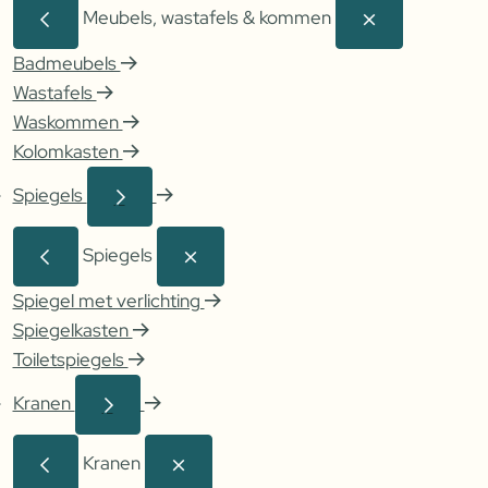
Meubels, wastafels & kommen
Badmeubels
Wastafels
Waskommen
Kolomkasten
Spiegels
Spiegels
Spiegel met verlichting
Spiegelkasten
Toiletspiegels
Kranen
Kranen