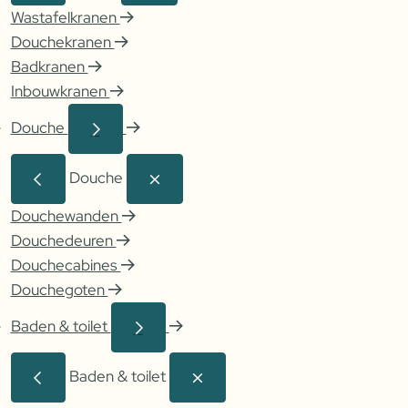
Wastafelkranen
Douchekranen
Badkranen
Inbouwkranen
Douche
Douche
Douchewanden
Douchedeuren
Douchecabines
Douchegoten
Baden & toilet
Baden & toilet