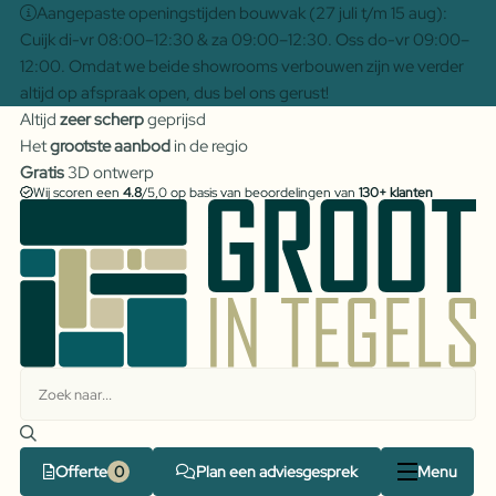
Aangepaste openingstijden bouwvak (27 juli t/m 15 aug):
Cuijk di-vr 08:00–12:30 & za 09:00–12:30. Oss do-vr 09:00–
12:00. Omdat we beide showrooms verbouwen zijn we verder
altijd op afspraak open, dus bel ons gerust!
Altijd
zeer scherp
geprijsd
Het
grootste aanbod
in de regio
Gratis
3D ontwerp
Wij scoren een
4.8
/5,0 op basis van beoordelingen van
130+ klanten
Offerte
Plan een adviesgesprek
Menu