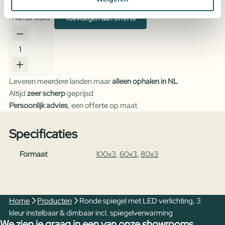
Vraag een offerte aan voor de beste prijs
Aantal stuks
Toevoegen aan offerte
Ronde
spiegel
met
Leveren meerdere landen maar
alleen ophalen in NL
LED
Altijd
zeer scherp
geprijsd
verlichting,
Persoonlijk advies
, een offerte op maat
3
kleur
Specificaties
instelbaar
&
Formaat
100x3
,
60x3
,
80x3
dimbaar
incl.
spiegelverwarming
aantal
Home
Producten
Ronde spiegel met LED verlichting, 3
kleur instelbaar & dimbaar incl. spiegelverwarming
We zien je graag in een van onze showrooms