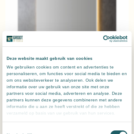
Deze website maakt gebruik van cookies
We gebruiken cookies om content en advertenties te
personaliseren, om functies voor social media te bieden en
Spiegel decor met indirecte LED verlichting, 3 kleur instelbaar
om ons websiteverkeer te analyseren. Ook delen we
informatie over uw gebruik van onze site met onze
& dimbaar incl. spiegelverwarming
partners voor social media, adverteren en analyse. Deze
partners kunnen deze gegevens combineren met andere
informatie die u aan ze heeft verstrekt of die ze hebben
verzameld op basis van uw gebruik van hun services.
Toestemmingsselectie