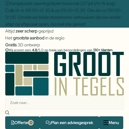
Aangepaste openingstijden bouwvak (27 juli t/m 15 aug):
Cuijk di-vr 08:00–12:30 & za 09:00–12:30. Oss do-vr 09:00–
12:00. Omdat we beide showrooms verbouwen zijn we verder
altijd op afspraak open, dus bel ons gerust!
Altijd
zeer scherp
geprijsd
Het
grootste aanbod
in de regio
Gratis
3D ontwerp
Wij scoren een
4.8
/5,0 op basis van beoordelingen van
130+ klanten
Offerte
Plan een adviesgesprek
Menu