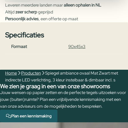
Leveren meerdere landen maar
alleen ophalen in NL
Mat
Altijd
zeer scherp
geprijsd
Zwart
Persoonlijk advies
, een offerte op maat
met
indirecte
Specificaties
LED
verlichting,
Formaat
90x45x3
3
kleur
instelbaar
&
Home
Producten
Spiegel ambiance ovaal Mat Zwart met
dimbaar
indirecte LED verlichting, 3 kleur instelbaar & dimbaar incl. s
incl.
We zien je graag in een van onze showrooms
s
Jouw wensen op papier zetten en de perfecte tegels uitzoeken voor
aantal
jouw (buiten)ruimte? Plan een vrijblijvende kennismaking met een
van onze adviseurs om de mogelijkheden te bespreken.
Plan een kennismaking