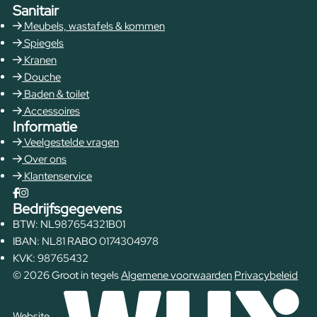
Sanitair
Meubels, wastafels & kommen
Spiegels
Kranen
Douche
Baden & toilet
Accessoires
Informatie
Veelgestelde vragen
Over ons
Klantenservice
Bedrijfsgegevens
BTW: NL987654321B01
IBAN: NL81 RABO 0174304978
KVK: 98765432
© 2026 Groot in tegels
Algemene voorwaarden
Privacybeleid
Website