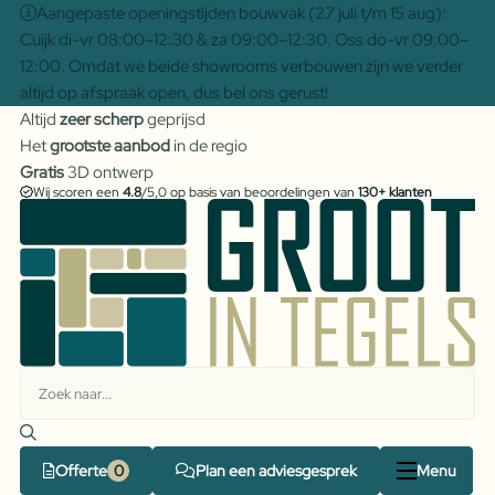
Aangepaste openingstijden bouwvak (27 juli t/m 15 aug):
Cuijk di-vr 08:00–12:30 & za 09:00–12:30. Oss do-vr 09:00–
12:00. Omdat we beide showrooms verbouwen zijn we verder
altijd op afspraak open, dus bel ons gerust!
Altijd
zeer scherp
geprijsd
Het
grootste aanbod
in de regio
Gratis
3D ontwerp
Wij scoren een
4.8
/5,0 op basis van beoordelingen van
130+ klanten
Offerte
Plan een adviesgesprek
Menu