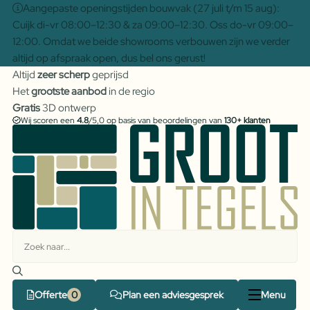
Aangepaste openingstijden bouwvak (27 juli t/m 15 aug):
Cuijk di-vr 08:00–12:30 & za 09:00–12:30. Oss do-vr 09:00–
12:00. Omdat we beide showrooms verbouwen zijn we verder
altijd op afspraak open, dus bel ons gerust!
Altijd
zeer scherp
geprijsd
Het
grootste aanbod
in de regio
Gratis
3D ontwerp
Wij scoren een
4.8
/5,0 op basis van beoordelingen van
130+ klanten
Offerte
Plan een adviesgesprek
Menu