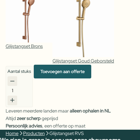
Glijstangset Brons
Glijstangset Goud Geborsteld
Aantal stuks
Toevoegen aan offerte
Glijstangset
RVS
aantal
Leveren meerdere landen maar
alleen ophalen in NL
Altijd
zeer scherp
geprijsd
Persoonlijk advies
, een offerte op maat
Home
Producten
Glijstangset RVS