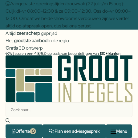
Aangepaste openingstijden bouwvak (27 juli t/m 15 aug):
Cuijk di-vr 08:00–12:30 & za 09:00–12:30. Oss do-vr 09:00–
12:00. Omdat we beide showrooms verbouwen zijn we verder
altijd op afspraak open, dus bel ons gerust!
Altijd
zeer scherp
geprijsd
Het
grootste aanbod
in de regio
Gratis
3D ontwerp
Wij scoren een
4.8
/5,0 op basis van beoordelingen van
130+ klanten
Offerte
Plan een adviesgesprek
Menu