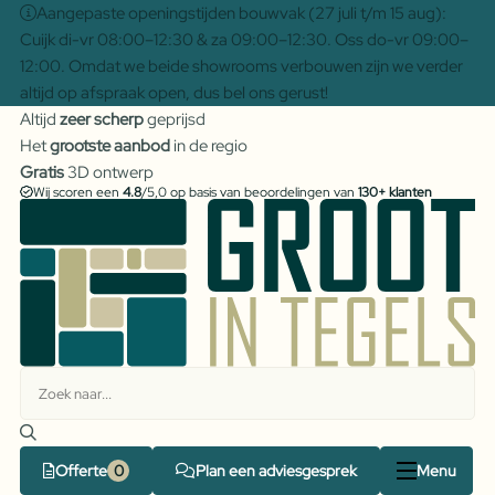
Aangepaste openingstijden bouwvak (27 juli t/m 15 aug):
Cuijk di-vr 08:00–12:30 & za 09:00–12:30. Oss do-vr 09:00–
12:00. Omdat we beide showrooms verbouwen zijn we verder
altijd op afspraak open, dus bel ons gerust!
Altijd
zeer scherp
geprijsd
Het
grootste aanbod
in de regio
Gratis
3D ontwerp
Wij scoren een
4.8
/5,0 op basis van beoordelingen van
130+ klanten
Offerte
Plan een adviesgesprek
Menu