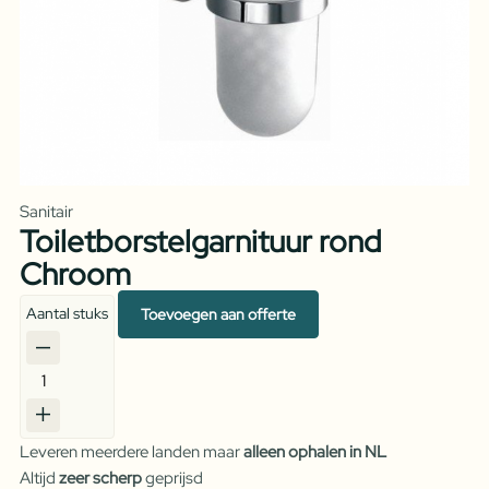
Sanitair
Toiletborstelgarnituur rond
Chroom
Aantal stuks
Toevoegen aan offerte
Toiletborstelgarnituur
rond
Chroom
Leveren meerdere landen maar
alleen ophalen in NL
aantal
Altijd
zeer scherp
geprijsd