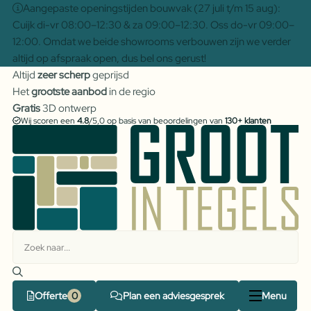
Aangepaste openingstijden bouwvak (27 juli t/m 15 aug):
Cuijk di-vr 08:00–12:30 & za 09:00–12:30. Oss do-vr 09:00–
12:00. Omdat we beide showrooms verbouwen zijn we verder
altijd op afspraak open, dus bel ons gerust!
Altijd
zeer scherp
geprijsd
Het
grootste aanbod
in de regio
Gratis
3D ontwerp
Wij scoren een
4.8
/5,0 op basis van beoordelingen van
130+ klanten
Offerte
Plan een adviesgesprek
Menu