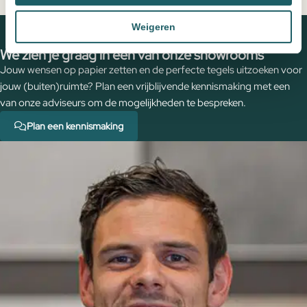
Persoonlijk advies
, een offerte op maat
geribbelde
Home
Producten
Wastafelmengkraan Slimline rond RVS
knop
Weigeren
met geribbelde knop
aantal
We zien je graag in een van onze showrooms
Jouw wensen op papier zetten en de perfecte tegels uitzoeken voor
jouw (buiten)ruimte? Plan een vrijblijvende kennismaking met een
van onze adviseurs om de mogelijkheden te bespreken.
Plan een kennismaking