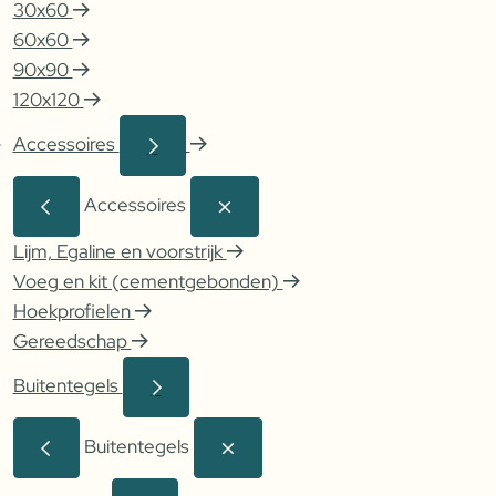
30x60
60x60
90x90
120x120
Accessoires
Accessoires
Lijm, Egaline en voorstrijk
Voeg en kit (cementgebonden)
Hoekprofielen
Gereedschap
Buitentegels
Buitentegels