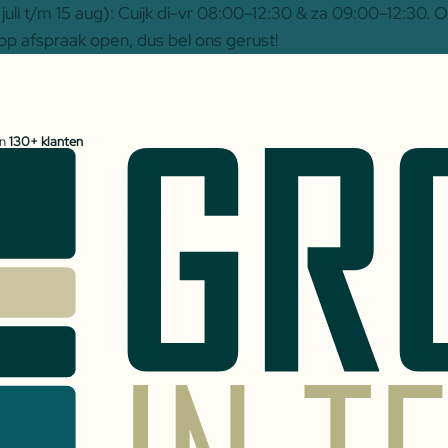
uli t/m 15 aug): Cuijk di-vr 08:00–12:30 & za 09:00–12:30.
op afspraak open, dus bel ons gerust!
an
130+ klanten