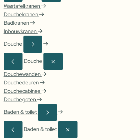
Wastafelkranen
Douchekranen
Badkranen
Inbouwkranen
Douche
Douche
Douchewanden
Douchedeuren
Douchecabines
Douchegoten
Baden & toilet
Baden & toilet