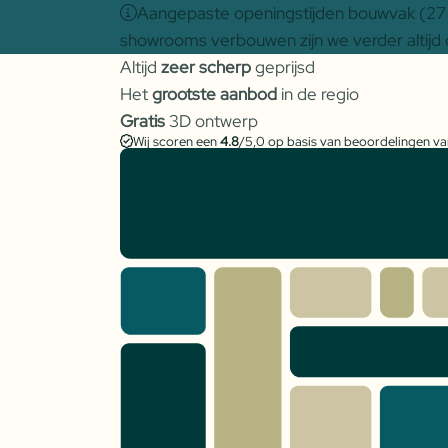
Aangepaste openingstijden bouwvak (27 j
showrooms verbouwen zijn we verder altijd 
Altijd
zeer scherp
geprijsd
Het
grootste aanbod
in de regio
Gratis
3D ontwerp
Wij scoren een
4.8
/5,0 op basis van beoordelingen v