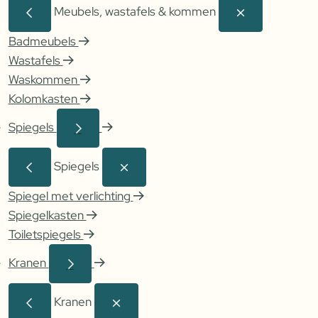
Meubels, wastafels & kommen
Badmeubels
Wastafels
Waskommen
Kolomkasten
Spiegels
Spiegels
Spiegel met verlichting
Spiegelkasten
Toiletspiegels
Kranen
Kranen