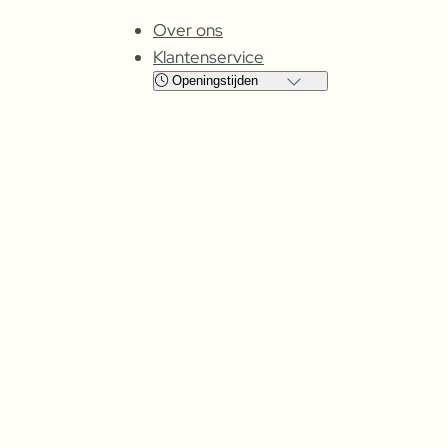
Over ons
Klantenservice
Openingstijden
Locatie
Cuijk
Oss
Maandag
Gesloten
Gesloten
Dinsdag
08:00 – 17:30
09:00 – 17:30
Woensdag
08:00 –
17:30
09:00 – 17:30
Donderdag
08:00 –