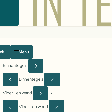
rek
Menu
Binnentegels
Binnentegels
Vloer- en wand
Vloer- en wand