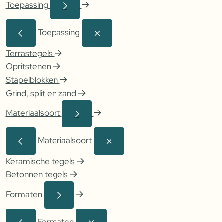
Toepassing
Toepassing
Terrastegels
Opritstenen
Stapelblokken
Grind, split en zand
Materiaalsoort
Materiaalsoort
Keramische tegels
Betonnen tegels
Formaten
Formaten