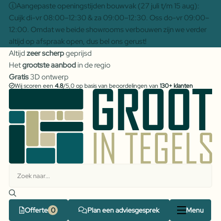
Aangepaste openingstijden bouwvak (27 juli t/m 15 aug):
Cuijk di-vr 08:00–12:30 & za 09:00–12:30. Oss do-vr 09:00–
12:00. Omdat we beide showrooms verbouwen zijn we verder
altijd op afspraak open, dus bel ons gerust!
Altijd
zeer scherp
geprijsd
Het
grootste aanbod
in de regio
Gratis
3D ontwerp
Wij scoren een
4.8
/5,0 op basis van beoordelingen van
130+ klanten
Offerte
Plan een adviesgesprek
Menu