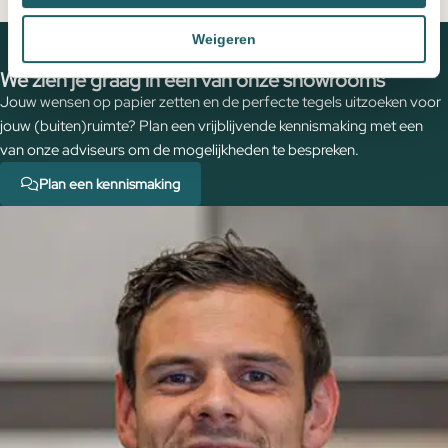
Persoonlijk advies
, een offerte op maat
geribbelde
Home
Producten
Wastafelmengkraan Slimline rond
knop
Weigeren
Chroom met geribbelde knop
aantal
We zien je graag in een van onze showrooms
Jouw wensen op papier zetten en de perfecte tegels uitzoeken voor
jouw (buiten)ruimte? Plan een vrijblijvende kennismaking met een
van onze adviseurs om de mogelijkheden te bespreken.
Plan een kennismaking