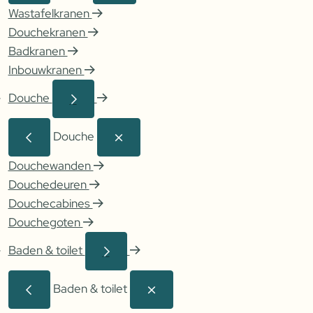
Wastafelkranen
Douchekranen
Badkranen
Inbouwkranen
Douche
Douche
Douchewanden
Douchedeuren
Douchecabines
Douchegoten
Baden & toilet
Baden & toilet