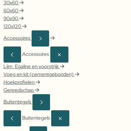
30x60
60x60
90x90
120x120
Accessoires
Accessoires
Lijm, Egaline en voorstrijk
Voeg en kit (cementgebonden)
Hoekprofielen
Gereedschap
Buitentegels
Buitentegels