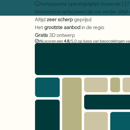
Aangepaste openingstijden bouwvak (27 j
showrooms verbouwen zijn we verder altijd 
Altijd
zeer scherp
geprijsd
Het
grootste aanbod
in de regio
Gratis
3D ontwerp
Wij scoren een
4.8
/5,0 op basis van beoordelingen v