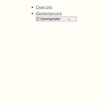
Over ons
Klantenservice
Openingstijden
Locatie
Cuijk
Oss
Maandag
Gesloten
Gesloten
Dinsdag
08:00 – 17:30
09:00 – 17:30
Woensdag
08:00 –
17:30
09:00 – 17:30
Donderdag
08:00 –