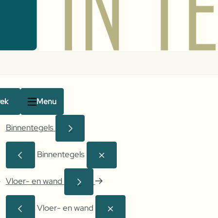
rek
Menu
Binnentegels
Binnentegels
Vloer- en wand
Vloer- en wand