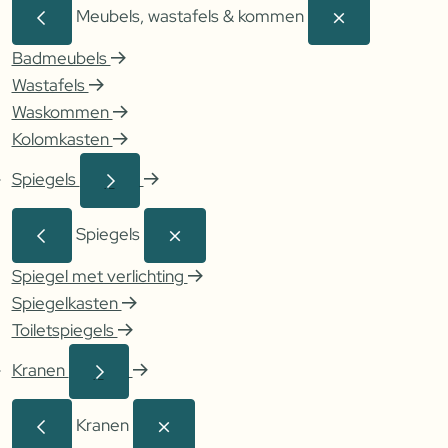
Meubels, wastafels & kommen
Badmeubels
Wastafels
Waskommen
Kolomkasten
Spiegels
Spiegels
Spiegel met verlichting
Spiegelkasten
Toiletspiegels
Kranen
Kranen