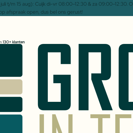
uli t/m 15 aug): Cuijk di-vr 08:00–12:30 & za 09:00–12:30.
op afspraak open, dus bel ons gerust!
an
130+ klanten