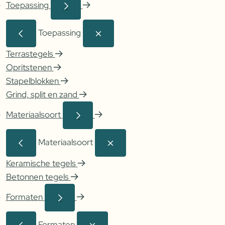
Toepassing
Toepassing
Terrastegels
Opritstenen
Stapelblokken
Grind, split en zand
Materiaalsoort
Materiaalsoort
Keramische tegels
Betonnen tegels
Formaten
Formaten