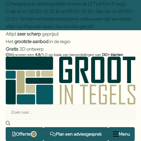
Aangepaste openingstijden bouwvak (27 juli t/m 15 aug):
Cuijk di-vr 08:00–12:30 & za 09:00–12:30. Oss do-vr 09:00–
12:00. Omdat we beide showrooms verbouwen zijn we verder
altijd op afspraak open, dus bel ons gerust!
Altijd
zeer scherp
geprijsd
Het
grootste aanbod
in de regio
Gratis
3D ontwerp
Wij scoren een
4.8
/5,0 op basis van beoordelingen van
130+ klanten
Offerte
Plan een adviesgesprek
Menu