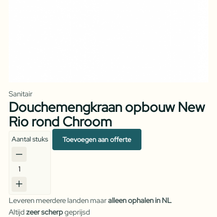
Sanitair
Douchemengkraan opbouw New
Rio rond Chroom
Aantal stuks
Toevoegen aan offerte
Douchemengkraan
opbouw
New
Leveren meerdere landen maar
alleen ophalen in NL
Rio
Altijd
zeer scherp
geprijsd
rond