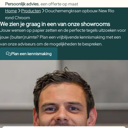
Persoonlijk advies
, een offerte op maat
Chroom
Home
Producten
Douchemengkraan opbouw New Rio
aantal
rond Chroom
We zien je graag in een van onze showrooms
Jouw wensen op papier zetten en de perfecte tegels uitzoeken voor
jouw (buiten)ruimte? Plan een vrijblijvende kennismaking met een
van onze adviseurs om de mogelijkheden te bespreken.
Plan een kennismaking