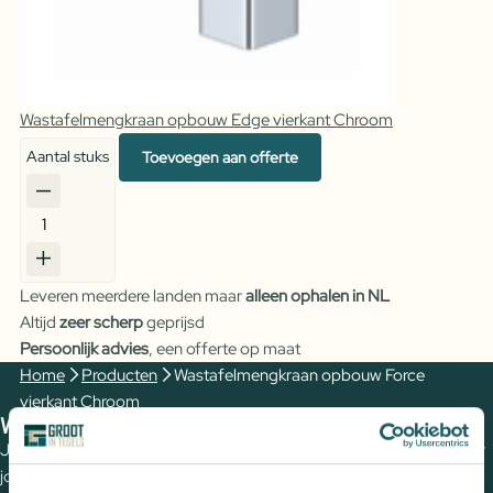
Wastafelmengkraan opbouw Edge vierkant Chroom
Aantal stuks
Toevoegen aan offerte
Wastafelmengkraan
opbouw
Force
Leveren meerdere landen maar
alleen ophalen in NL
vierkant
Altijd
zeer scherp
geprijsd
Chroom
Persoonlijk advies
, een offerte op maat
aantal
Home
Producten
Wastafelmengkraan opbouw Force
vierkant Chroom
We zien je graag in een van onze showrooms
Jouw wensen op papier zetten en de perfecte tegels uitzoeken voor
jouw (buiten)ruimte? Plan een vrijblijvende kennismaking met een