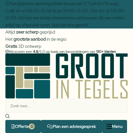
Aangepaste openingstijden bouwvak (27 juli t/m 15 aug):
Cuijk di-vr 08:00–12:30 & za 09:00–12:30. Oss do-vr 09:00–
12:00. Omdat we beide showrooms verbouwen zijn we verder
altijd op afspraak open, dus bel ons gerust!
Altijd
zeer scherp
geprijsd
Het
grootste aanbod
in de regio
Gratis
3D ontwerp
Wij scoren een
4.8
/5,0 op basis van beoordelingen van
130+ klanten
Offerte
Plan een adviesgesprek
Menu