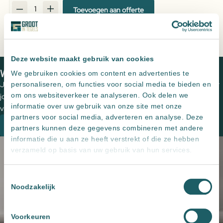
Toevoegen aan offerte
Baduitloop
inbouw
Leveren meerdere landen maar
alleen ophalen in NL
rond
Altijd
zeer scherp
geprijsd
Brons
Persoonlijk advies
, een offerte op maat
Deze website maakt gebruik van cookies
aantal
Home
Producten
Baduitloop inbouw rond Brons
We zien je graag in een van onze showrooms
We gebruiken cookies om content en advertenties te
Jouw wensen op papier zetten en de perfecte tegels uitzoeken voor
personaliseren, om functies voor social media te bieden en
om ons websiteverkeer te analyseren. Ook delen we
jouw (buiten)ruimte? Plan een vrijblijvende kennismaking met een
informatie over uw gebruik van onze site met onze
van onze adviseurs om de mogelijkheden te bespreken.
partners voor social media, adverteren en analyse. Deze
Plan een kennismaking
partners kunnen deze gegevens combineren met andere
informatie die u aan ze heeft verstrekt of die ze hebben
verzameld op basis van uw gebruik van hun services.
Toestemmingsselectie
Noodzakelijk
Voorkeuren