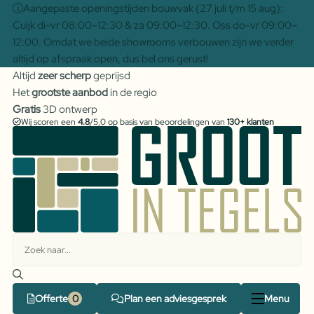
Aangepaste openingstijden bouwvak (27 juli t/m 15 aug):
Cuijk di-vr 08:00–12:30 & za 09:00–12:30. Oss do-vr 09:00–
12:00. Omdat we beide showrooms verbouwen zijn we verder
altijd op afspraak open, dus bel ons gerust!
Altijd
zeer scherp
geprijsd
Het
grootste aanbod
in de regio
Gratis
3D ontwerp
Wij scoren een
4.8
/5,0 op basis van beoordelingen van
130+ klanten
Offerte
Plan een adviesgesprek
Menu