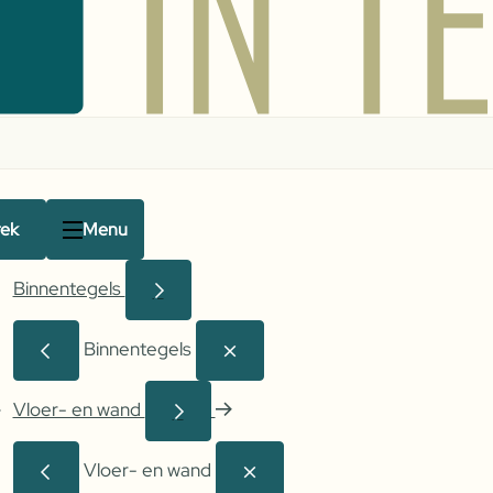
rek
Menu
Binnentegels
Binnentegels
Vloer- en wand
Vloer- en wand