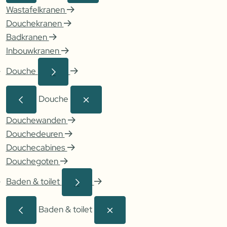
Wastafelkranen
Douchekranen
Badkranen
Inbouwkranen
Douche
Douche
Douchewanden
Douchedeuren
Douchecabines
Douchegoten
Baden & toilet
Baden & toilet