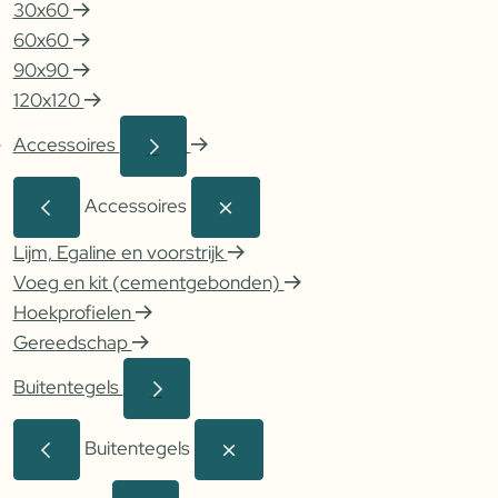
30x60
60x60
90x90
120x120
Accessoires
Accessoires
Lijm, Egaline en voorstrijk
Voeg en kit (cementgebonden)
Hoekprofielen
Gereedschap
Buitentegels
Buitentegels