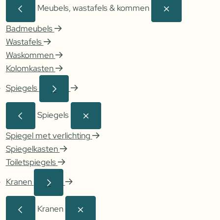
Meubels, wastafels & kommen
Badmeubels
Wastafels
Waskommen
Kolomkasten
Spiegels
Spiegels
Spiegel met verlichting
Spiegelkasten
Toiletspiegels
Kranen
Kranen