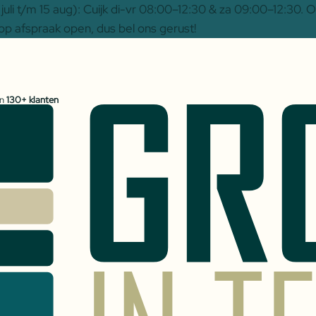
uli t/m 15 aug): Cuijk di-vr 08:00–12:30 & za 09:00–12:30.
op afspraak open, dus bel ons gerust!
an
130+ klanten