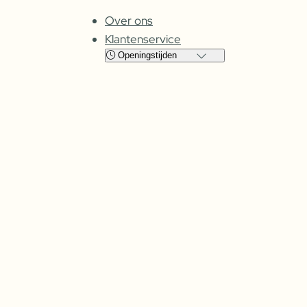
Over ons
Klantenservice
Openingstijden
Locatie
Cuijk
Oss
Maandag
Gesloten
Gesloten
Dinsdag
08:00 – 17:30
09:00 – 17:30
Woensdag
08:00 –
17:30
09:00 – 17:30
Donderdag
08:00 –