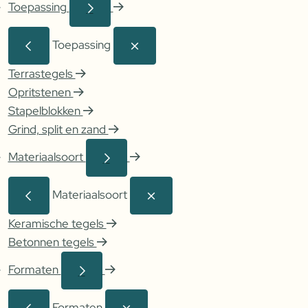
Toepassing
Toepassing
Terrastegels
Opritstenen
Stapelblokken
Grind, split en zand
Materiaalsoort
Materiaalsoort
Keramische tegels
Betonnen tegels
Formaten
Formaten