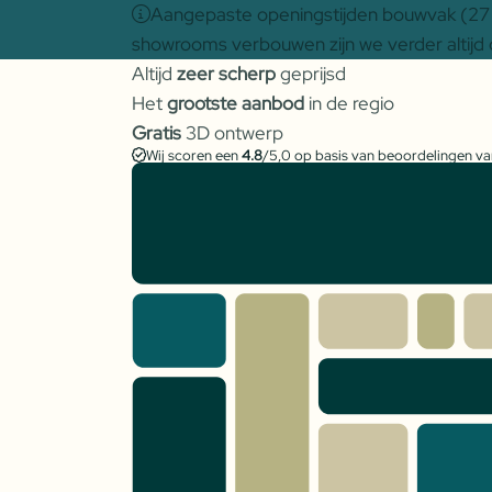
Aangepaste openingstijden bouwvak (27 j
showrooms verbouwen zijn we verder altijd 
Altijd
zeer scherp
geprijsd
Het
grootste aanbod
in de regio
Gratis
3D ontwerp
Wij scoren een
4.8
/5,0 op basis van beoordelingen v