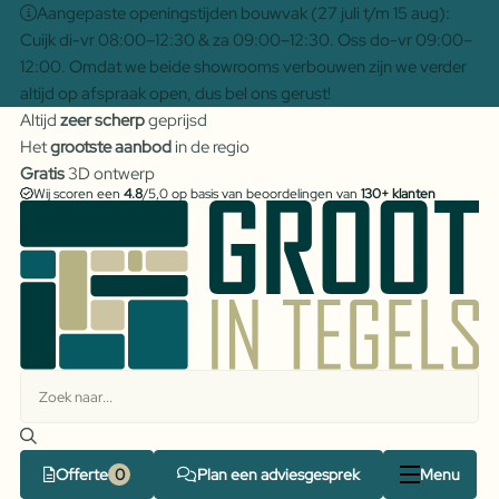
Aangepaste openingstijden bouwvak (27 juli t/m 15 aug):
Cuijk di-vr 08:00–12:30 & za 09:00–12:30. Oss do-vr 09:00–
12:00. Omdat we beide showrooms verbouwen zijn we verder
altijd op afspraak open, dus bel ons gerust!
Altijd
zeer scherp
geprijsd
Het
grootste aanbod
in de regio
Gratis
3D ontwerp
Wij scoren een
4.8
/5,0 op basis van beoordelingen van
130+ klanten
Offerte
Plan een adviesgesprek
Menu