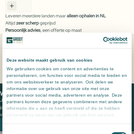
Marmer
Rond
Leveren meerdere landen maar
alleen ophalen in NL
Imperial
Altijd
zeer scherp
geprijsd
White
Persoonlijk advies
, een offerte op maat
aantal
Specificaties
Formaat
40.5x14.5
Deze website maakt gebruik van cookies
We gebruiken cookies om content en advertenties te
personaliseren, om functies voor social media te bieden en
om ons websiteverkeer te analyseren. Ook delen we
Home
Producten
Waskom Marmer Rond Imperial White
informatie over uw gebruik van onze site met onze
We zien je graag in een van onze showrooms
partners voor social media, adverteren en analyse. Deze
Jouw wensen op papier zetten en de perfecte tegels uitzoeken voor
partners kunnen deze gegevens combineren met andere
jouw (buiten)ruimte? Plan een vrijblijvende kennismaking met een
informatie die u aan ze heeft verstrekt of die ze hebben
van onze adviseurs om de mogelijkheden te bespreken.
verzameld op basis van uw gebruik van hun services.
Plan een kennismaking
Toestemmingsselectie