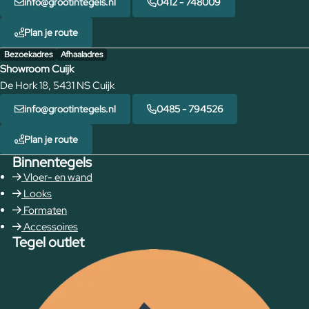
info@grootintegels.nl
0412 - 748009
Plan je route
Bezoekadres
Afhaaladres
Showroom Cuijk
De Hork 18, 5431 NS Cuijk
info@grootintegels.nl
0485 - 794526
Plan je route
Binnentegels
Vloer- en wand
Looks
Formaten
Accessoires
Tegel outlet