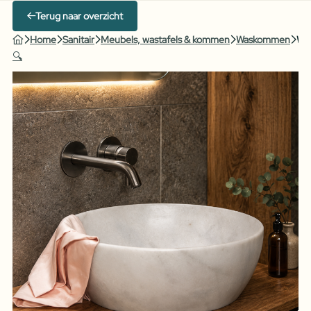
Terug naar overzicht
Home
Sanitair
Meubels, wastafels & kommen
Waskommen
Was
🔍