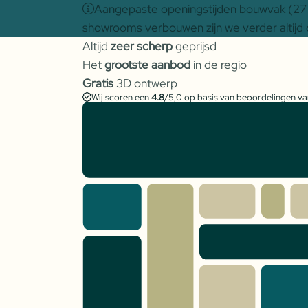
Aangepaste openingstijden bouwvak (27 j
showrooms verbouwen zijn we verder altijd 
Altijd
zeer scherp
geprijsd
Het
grootste aanbod
in de regio
Gratis
3D ontwerp
Wij scoren een
4.8
/5,0 op basis van beoordelingen v