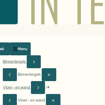
rek
Menu
Binnentegels
Binnentegels
Vloer- en wand
Vloer- en wand