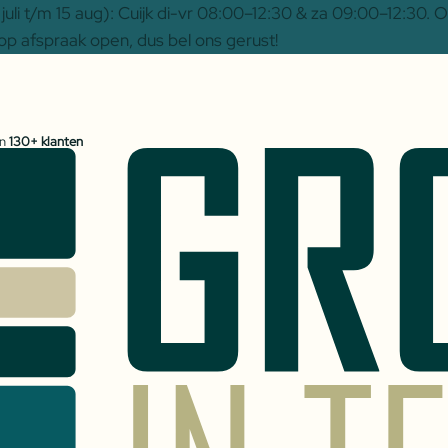
uli t/m 15 aug): Cuijk di-vr 08:00–12:30 & za 09:00–12:30.
op afspraak open, dus bel ons gerust!
an
130+ klanten