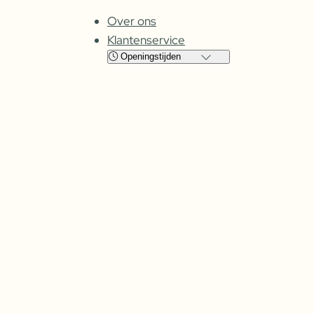
Over ons
Klantenservice
Openingstijden
Locatie
Cuijk
Oss
Maandag
Gesloten
Gesloten
Dinsdag
08:00 – 17:30
09:00 – 17:30
Woensdag
08:00 –
17:30
09:00 – 17:30
Donderdag
08:00 –