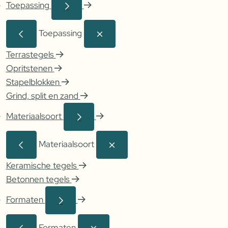
Toepassing
Toepassing
Terrastegels
Opritstenen
Stapelblokken
Grind, split en zand
Materiaalsoort
Materiaalsoort
Keramische tegels
Betonnen tegels
Formaten
Formaten