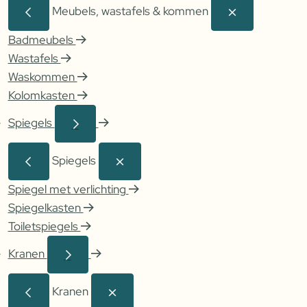
Meubels, wastafels & kommen
Badmeubels
Wastafels
Waskommen
Kolomkasten
Spiegels
Spiegels
Spiegel met verlichting
Spiegelkasten
Toiletspiegels
Kranen
Kranen