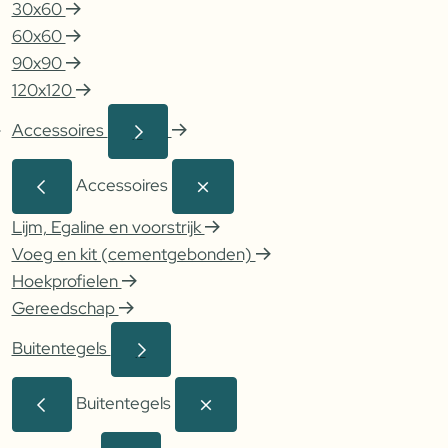
30x60
60x60
90x90
120x120
Accessoires
Accessoires
Lijm, Egaline en voorstrijk
Voeg en kit (cementgebonden)
Hoekprofielen
Gereedschap
Buitentegels
Buitentegels