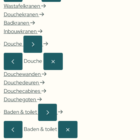
Wastafelkranen
Douchekranen
Badkranen
Inbouwkranen
Douche
Douche
Douchewanden
Douchedeuren
Douchecabines
Douchegoten
Baden & toilet
Baden & toilet