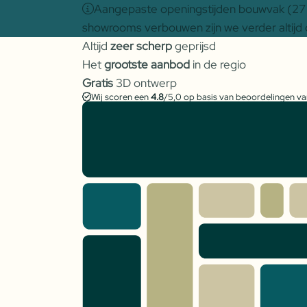
Aangepaste openingstijden bouwvak (27 j
showrooms verbouwen zijn we verder altijd 
Altijd
zeer scherp
geprijsd
Het
grootste aanbod
in de regio
Gratis
3D ontwerp
Wij scoren een
4.8
/5,0 op basis van beoordelingen v