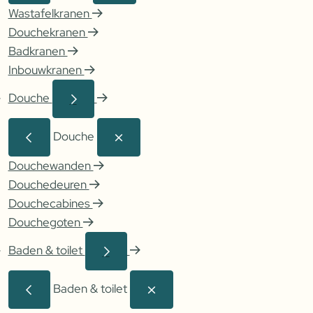
Wastafelkranen
Douchekranen
Badkranen
Inbouwkranen
Douche
Douche
Douchewanden
Douchedeuren
Douchecabines
Douchegoten
Baden & toilet
Baden & toilet