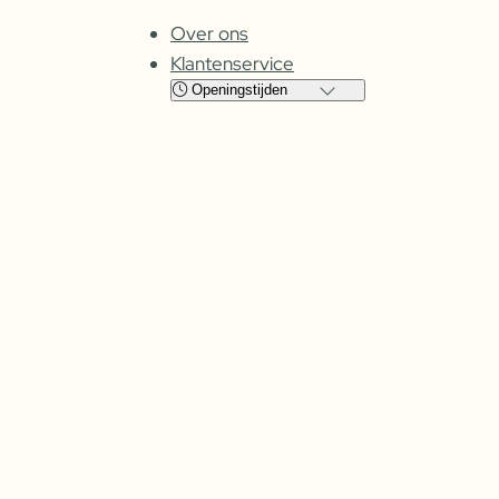
Over ons
Klantenservice
Openingstijden
Locatie
Cuijk
Oss
Maandag
Gesloten
Gesloten
Dinsdag
08:00 – 17:30
09:00 – 17:30
Woensdag
08:00 –
17:30
09:00 – 17:30
Donderdag
08:00 –