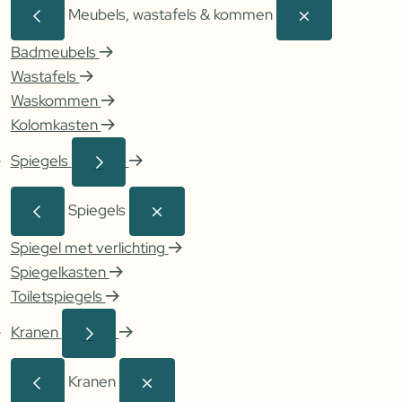
Meubels, wastafels & kommen
Badmeubels
Wastafels
Waskommen
Kolomkasten
Spiegels
Spiegels
Spiegel met verlichting
Spiegelkasten
Toiletspiegels
Kranen
Kranen