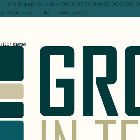
uli t/m 15 aug): Cuijk di-vr 08:00–12:30 & za 09:00–12:30.
op afspraak open, dus bel ons gerust!
an
130+ klanten