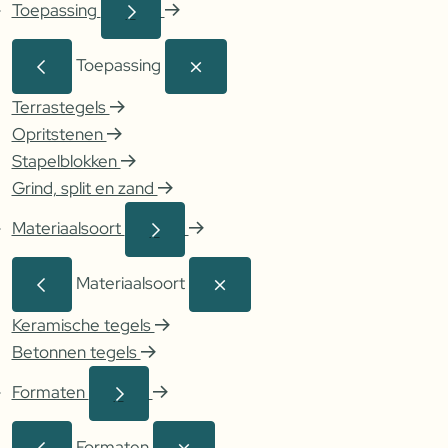
Toepassing
Toepassing
Terrastegels
Opritstenen
Stapelblokken
Grind, split en zand
Materiaalsoort
Materiaalsoort
Keramische tegels
Betonnen tegels
Formaten
Formaten