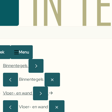
rek
Menu
Binnentegels
Binnentegels
Vloer- en wand
Vloer- en wand