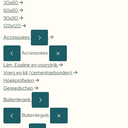
30x60
60x60
90x90
120x120
Accessoires
Accessoires
Lijm, Egaline en voorstrijk
Voeg en kit (cementgebonden)
Hoekprofielen
Gereedschap
Buitentegels
Buitentegels