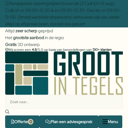
Aangepaste openingstijden bouwvak (27 juli t/m 15 aug):
Cuijk di-vr 08:00–12:30 & za 09:00–12:30. Oss do-vr 09:00–
12:00. Omdat we beide showrooms verbouwen zijn we verder
altijd op afspraak open, dus bel ons gerust!
Altijd
zeer scherp
geprijsd
Het
grootste aanbod
in de regio
Gratis
3D ontwerp
Wij scoren een
4.8
/5,0 op basis van beoordelingen van
130+ klanten
Offerte
Plan een adviesgesprek
Menu