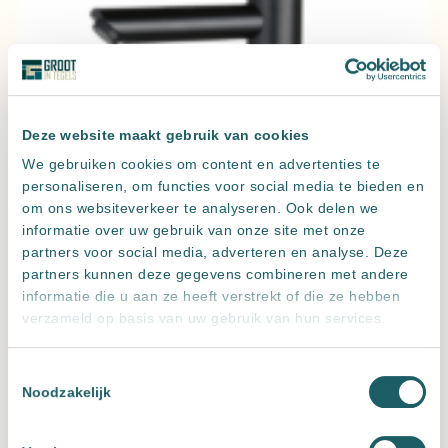
Deze website maakt gebruik van cookies
We gebruiken cookies om content en advertenties te
personaliseren, om functies voor social media te bieden en
om ons websiteverkeer te analyseren. Ook delen we
informatie over uw gebruik van onze site met onze
partners voor social media, adverteren en analyse. Deze
partners kunnen deze gegevens combineren met andere
informatie die u aan ze heeft verstrekt of die ze hebben
Wastafelmengkraan opbouw hoog rond Mat Zwart met
verzameld op basis van uw gebruik van hun services.
geribbelde knop
Toestemmingsselectie
Noodzakelijk