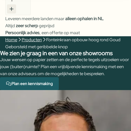
opbouw
hoog
Leveren meerdere landen maar
alleen ophalen in NL
rond
Altijd
zeer scherp
geprijsd
Goud
Persoonlijk advies
, een offerte op maat
Geborsteld
Home
Producten
Fonteinkraan opbouw hoog rond Goud
met
Geborsteld met geribbelde knop
geribbelde
We zien je graag in een van onze showrooms
knop
Jouw wensen op papier zetten en de perfecte tegels uitzoeken voor
aantal
jouw (buiten)ruimte? Plan een vrijblijvende kennismaking met een
van onze adviseurs om de mogelijkheden te bespreken.
Plan een kennismaking