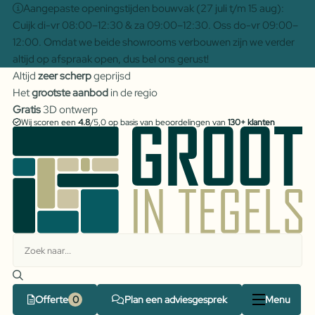
Aangepaste openingstijden bouwvak (27 juli t/m 15 aug):
Cuijk di-vr 08:00–12:30 & za 09:00–12:30. Oss do-vr 09:00–
12:00. Omdat we beide showrooms verbouwen zijn we verder
altijd op afspraak open, dus bel ons gerust!
Altijd
zeer scherp
geprijsd
Het
grootste aanbod
in de regio
Gratis
3D ontwerp
Wij scoren een
4.8
/5,0 op basis van beoordelingen van
130+ klanten
Offerte
Plan een adviesgesprek
Menu