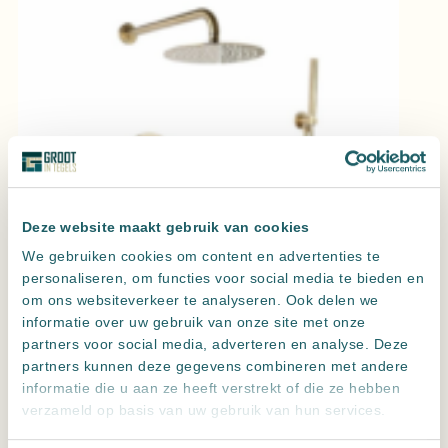
Deze website maakt gebruik van cookies
We gebruiken cookies om content en advertenties te
personaliseren, om functies voor social media te bieden en
om ons websiteverkeer te analyseren. Ook delen we
informatie over uw gebruik van onze site met onze
partners voor social media, adverteren en analyse. Deze
Doucheset inbouw Goud Geborsteld met geribbelde knop
partners kunnen deze gegevens combineren met andere
Uitvoering
informatie die u aan ze heeft verstrekt of die ze hebben
verzameld op basis van uw gebruik van hun services.