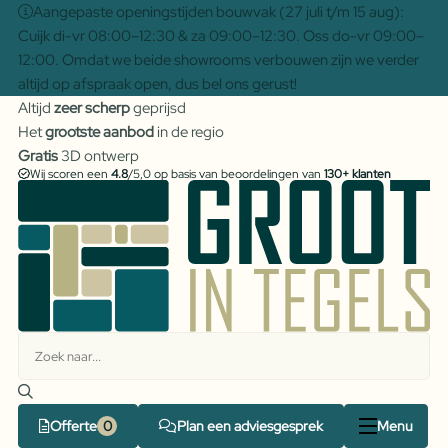
Aangepaste openingstijden bouwvak (27 juli t/m 15 aug):
Cuijk di-vr 08:00–12:30 & za 09:00–12:30. Oss do-vr 09:00–
12:00. Omdat we beide showrooms verbouwen zijn we verder
altijd op afspraak open, dus bel ons gerust!
Altijd
zeer scherp
geprijsd
Het
grootste aanbod
in de regio
Gratis
3D ontwerp
Wij scoren een
4.8
/5,0 op basis van beoordelingen van
130+ klanten
Offerte
Plan een adviesgesprek
Menu