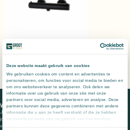
Douchemengkraan opbouw rond Mat Zwart
Toevoegen aan offerte
Douchemengkraan
Deze website maakt gebruik van cookies
opbouw
Leveren meerdere landen maar
alleen ophalen in NL
We gebruiken cookies om content en advertenties te
rond
Altijd
zeer scherp
geprijsd
personaliseren, om functies voor social media te bieden en
Goud
Persoonlijk advies
, een offerte op maat
om ons websiteverkeer te analyseren. Ook delen we
Geborsteld
Home
Producten
Douchemengkraan opbouw rond Goud
informatie over uw gebruik van onze site met onze
aantal
Geborsteld
partners voor social media, adverteren en analyse. Deze
We zien je graag in een van onze showrooms
partners kunnen deze gegevens combineren met andere
Jouw wensen op papier zetten en de perfecte tegels uitzoeken voor
informatie die u aan ze heeft verstrekt of die ze hebben
jouw (buiten)ruimte? Plan een vrijblijvende kennismaking met een
verzameld op basis van uw gebruik van hun services.
van onze adviseurs om de mogelijkheden te bespreken.