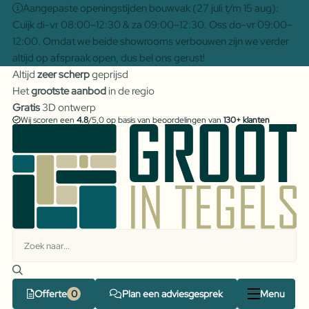
Aangepaste openingstijden bouwvak (27 juli t/m 15 aug):
Cuijk di-vr 08:00–12:30 & za 09:00–12:30. Oss do-vr 09:00–
12:00. Omdat we beide showrooms verbouwen zijn we verder
altijd op afspraak open, dus bel ons gerust!
Altijd
zeer scherp
geprijsd
Het
grootste aanbod
in de regio
Gratis
3D ontwerp
Wij scoren een
4.8
/5,0 op basis van beoordelingen van
130+ klanten
Offerte
Plan een adviesgesprek
Menu