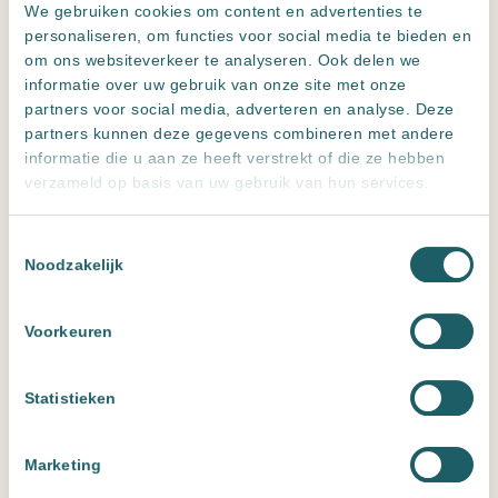
We gebruiken cookies om content en advertenties te
personaliseren, om functies voor social media te bieden en
om ons websiteverkeer te analyseren. Ook delen we
informatie over uw gebruik van onze site met onze
partners voor social media, adverteren en analyse. Deze
partners kunnen deze gegevens combineren met andere
Cromat Gris
informatie die u aan ze heeft verstrekt of die ze hebben
Uitvoering
verzameld op basis van uw gebruik van hun services.
Toestemmingsselectie
Wissen
Noodzakelijk
Cromat Noce Mat 120×120 cm
Vraag een offerte aan voor de beste prijs
Voorkeuren
Hoeveel m2 heb je nodig?
Verpakkingen:
1
Statistieken
Cromat
m2
Noce
aantal
Marketing
Toevoegen aan offerte