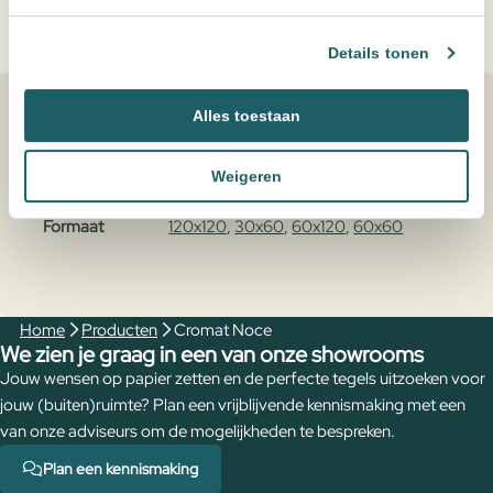
Leveren meerdere landen maar
alleen ophalen in NL
Altijd
zeer scherp
geprijsd
Details tonen
Persoonlijk advies
, een offerte op maat
Specificaties
Alles toestaan
Kleur
Bruin, Taupe
Weigeren
Formaat
120x120
,
30x60
,
60x120
,
60x60
Home
Producten
Cromat Noce
We zien je graag in een van onze showrooms
Jouw wensen op papier zetten en de perfecte tegels uitzoeken voor
jouw (buiten)ruimte? Plan een vrijblijvende kennismaking met een
van onze adviseurs om de mogelijkheden te bespreken.
Plan een kennismaking