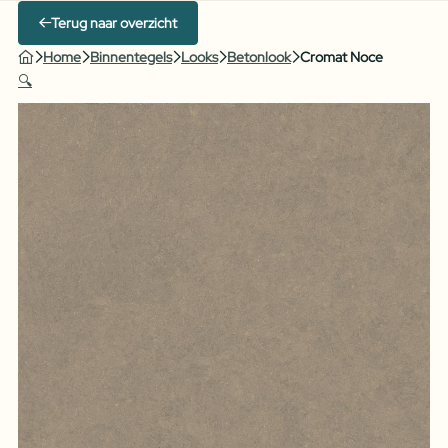
Terug naar overzicht
Home
Binnentegels
Looks
Betonlook
Cromat Noce
🔍