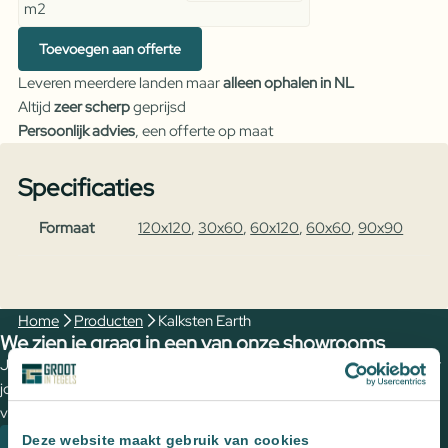
m2
Earth
aantal
Toevoegen aan offerte
Leveren meerdere landen maar
alleen ophalen in NL
Altijd
zeer scherp
geprijsd
Persoonlijk advies
, een offerte op maat
Specificaties
Formaat
120x120
,
30x60
,
60x120
,
60x60
,
90x90
Home
Producten
Kalksten Earth
We zien je graag in een van onze showrooms
Jouw wensen op papier zetten en de perfecte tegels uitzoeken voor
jouw (buiten)ruimte? Plan een vrijblijvende kennismaking met een
van onze adviseurs om de mogelijkheden te bespreken.
Deze website maakt gebruik van cookies
Plan een kennismaking