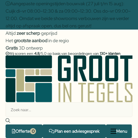
Aangepaste openingstijden bouwvak (27 juli t/m 15 aug):
Cuijk di-vr 08:00–12:30 & za 09:00–12:30. Oss do-vr 09:00–
12:00. Omdat we beide showrooms verbouwen zijn we verder
altijd op afspraak open, dus bel ons gerust!
Altijd
zeer scherp
geprijsd
Het
grootste aanbod
in de regio
Gratis
3D ontwerp
Wij scoren een
4.8
/5,0 op basis van beoordelingen van
130+ klanten
Offerte
Plan een adviesgesprek
Menu