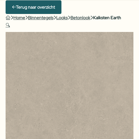
Terug naar overzicht
Home
Binnentegels
Looks
Betonlook
Kalksten Earth
🔍