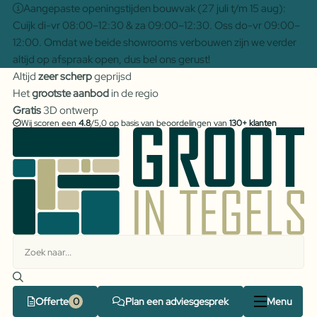
Aangepaste openingstijden bouwvak (27 juli t/m 15 aug):
Cuijk di-vr 08:00–12:30 & za 09:00–12:30. Oss do-vr 09:00–
12:00. Omdat we beide showrooms verbouwen zijn we verder
altijd op afspraak open, dus bel ons gerust!
Altijd
zeer scherp
geprijsd
Het
grootste aanbod
in de regio
Gratis
3D ontwerp
Wij scoren een
4.8
/5,0 op basis van beoordelingen van
130+ klanten
Offerte
Plan een adviesgesprek
Menu