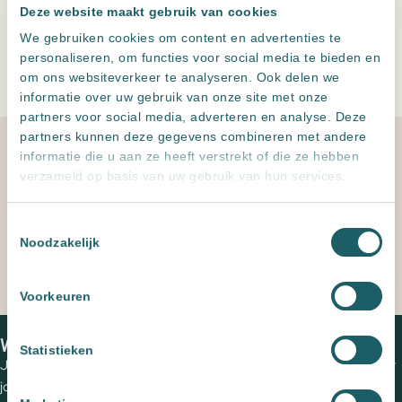
North Feeling Night
Deze website maakt gebruik van cookies
Toevoegen aan offerte
We gebruiken cookies om content en advertenties te
North
personaliseren, om functies voor social media te bieden en
Feeling
Leveren meerdere landen maar
alleen ophalen in NL
om ons websiteverkeer te analyseren. Ook delen we
Day
Altijd
zeer scherp
geprijsd
informatie over uw gebruik van onze site met onze
aantal
Persoonlijk advies
, een offerte op maat
partners voor social media, adverteren en analyse. Deze
partners kunnen deze gegevens combineren met andere
Specificaties
informatie die u aan ze heeft verstrekt of die ze hebben
verzameld op basis van uw gebruik van hun services.
Kleur
Grijs
Toestemmingsselectie
Formaat
60x60
,
90x90
Noodzakelijk
Voorkeuren
Home
Producten
North Feeling Day
We zien je graag in een van onze showrooms
Statistieken
Jouw wensen op papier zetten en de perfecte tegels uitzoeken voor
jouw (buiten)ruimte? Plan een vrijblijvende kennismaking met een