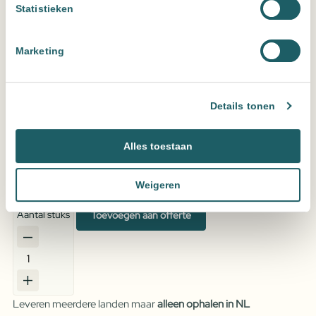
Statistieken
Marketing
Wedox Lmx Aqua Fine Steengrijs 3kg en 15 kg
Uitvoering
Details tonen
Alles toestaan
Wissen
Wedox LMX AQUA FINE Naturel 15kg
Weigeren
Vraag een offerte aan voor de beste prijs
Aantal stuks
Toevoegen aan offerte
Wedox
Lmx
Aqua
Leveren meerdere landen maar
alleen ophalen in NL
Fine