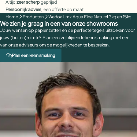
Altijd
zeer scherp
geprijsd
Naturel
Persoonlijk advies
, een offerte op maat
3kg
Home
Producten
Wedox Lmx Aqua Fine Naturel 3kg en 15kg
en
We zien je graag in een van onze showrooms
15kg
Jouw wensen op papier zetten en de perfecte tegels uitzoeken voor
aantal
jouw (buiten)ruimte? Plan een vrijblijvende kennismaking met een
van onze adviseurs om de mogelijkheden te bespreken.
Plan een kennismaking