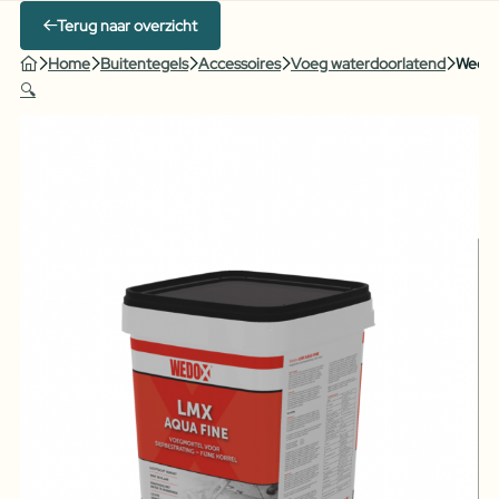
Terug naar overzicht
Home
Buitentegels
Accessoires
Voeg waterdoorlatend
Wedox
🔍