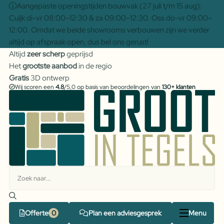
Aangepaste openingstijden bouwvak (27 juli t/m 15 aug):
Cuijk di-vr 08:00–12:30 & za 09:00–12:30. Oss do-vr 09:00–
12:00. Omdat we beide showrooms verbouwen zijn we verder
altijd op afspraak open, dus bel ons gerust!
Altijd
zeer scherp
geprijsd
Het
grootste aanbod
in de regio
Gratis
3D ontwerp
Wij scoren een
4.8
/5,0 op basis van beoordelingen van
130+ klanten
Offerte
Plan een adviesgesprek
Menu