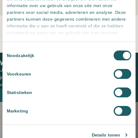
informatie over uw gebruik van onze site met onze
partners voor social media, adverteren en analyse. Deze
partners kunnen deze gegevens combineren met andere
informatie die u aan ze heeft verstrekt of die ze hebben
verzameld op basis van uw gebruik van hun services.
Toestemmingsselectie
Noodzakelijk
Home
Producten
Betonnen opsluitband zwart
We zien je graag in een van onze showrooms
Jouw wensen op papier zetten en de perfecte tegels uitzoeken voor
Voorkeuren
jouw (buiten)ruimte? Plan een vrijblijvende kennismaking met een
van onze adviseurs om de mogelijkheden te bespreken.
Statistieken
Plan een kennismaking
Marketing
Details tonen