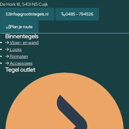
De Hork 18, 5431 NS Cuijk
info@grootintegels.nl
0485 - 794526
Plan je route
Binnentegels
Vloer- en wand
Looks
Formaten
Accessoires
Tegel outlet