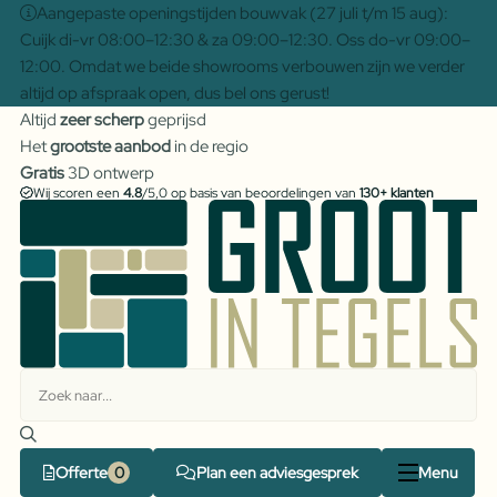
Aangepaste openingstijden bouwvak (27 juli t/m 15 aug):
Cuijk di-vr 08:00–12:30 & za 09:00–12:30. Oss do-vr 09:00–
12:00. Omdat we beide showrooms verbouwen zijn we verder
altijd op afspraak open, dus bel ons gerust!
Altijd
zeer scherp
geprijsd
Het
grootste aanbod
in de regio
Gratis
3D ontwerp
Wij scoren een
4.8
/5,0 op basis van beoordelingen van
130+ klanten
Offerte
Plan een adviesgesprek
Menu