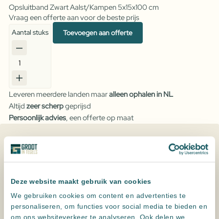
Opsluitband Zwart Aalst/Kampen 5x15x100 cm
Vraag een offerte aan voor de beste prijs
Aantal stuks
Toevoegen aan offerte
Betonnen
opsluitband
zwart
Leveren meerdere landen maar
alleen ophalen in NL
aantal
Altijd
zeer scherp
geprijsd
Persoonlijk advies
, een offerte op maat
Specificaties
Kleur
Antraciet, Zwart
Deze website maakt gebruik van cookies
Formaat
10x20x100
,
5x15x100
,
6x20x100
,
We gebruiken cookies om content en advertenties te
6x30x100
,
8x20x100
personaliseren, om functies voor social media te bieden en
om ons websiteverkeer te analyseren. Ook delen we