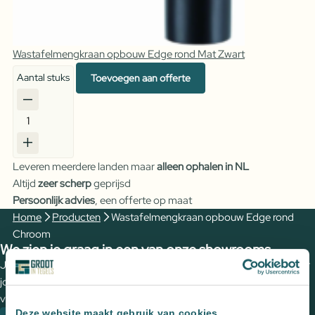
Wastafelmengkraan opbouw Edge rond Mat Zwart
Aantal stuks
Toevoegen aan offerte
Wastafelmengkraan
opbouw
Edge
Leveren meerdere landen maar
alleen ophalen in NL
rond
Altijd
zeer scherp
geprijsd
Chroom
Persoonlijk advies
, een offerte op maat
aantal
Home
Producten
Wastafelmengkraan opbouw Edge rond
Chroom
We zien je graag in een van onze showrooms
Jouw wensen op papier zetten en de perfecte tegels uitzoeken voor
jouw (buiten)ruimte? Plan een vrijblijvende kennismaking met een
van onze adviseurs om de mogelijkheden te bespreken.
Deze website maakt gebruik van cookies