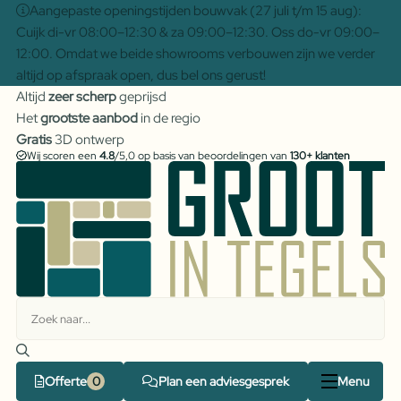
Aangepaste openingstijden bouwvak (27 juli t/m 15 aug):
Cuijk di-vr 08:00–12:30 & za 09:00–12:30. Oss do-vr 09:00–
12:00. Omdat we beide showrooms verbouwen zijn we verder
altijd op afspraak open, dus bel ons gerust!
Altijd
zeer scherp
geprijsd
Het
grootste aanbod
in de regio
Gratis
3D ontwerp
Wij scoren een
4.8
/5,0 op basis van beoordelingen van
130+ klanten
Offerte
Plan een adviesgesprek
Menu