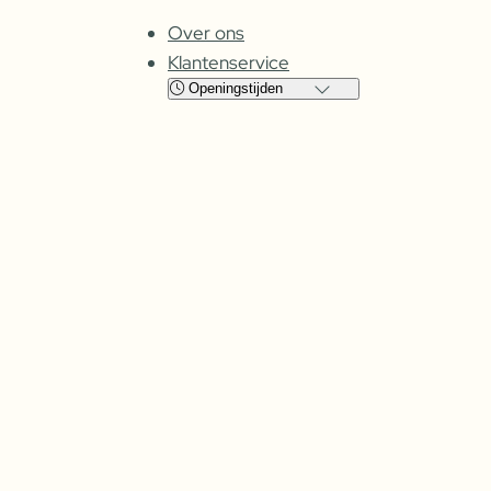
Over ons
Klantenservice
Openingstijden
Locatie
Cuijk
Oss
Maandag
Gesloten
Gesloten
Dinsdag
08:00 – 17:30
09:00 – 17:30
Woensdag
08:00 –
17:30
09:00 – 17:30
Donderdag
08:00 –