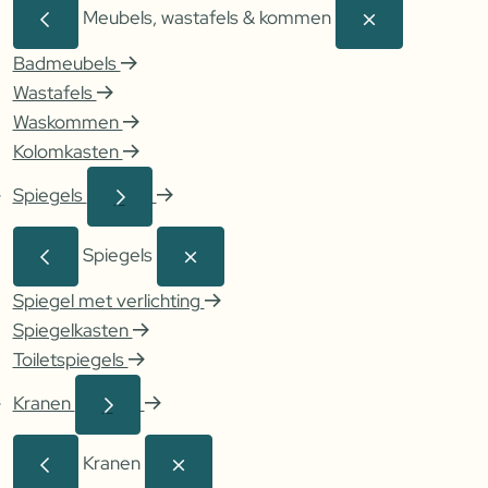
Meubels, wastafels & kommen
Badmeubels
Wastafels
Waskommen
Kolomkasten
Spiegels
Spiegels
Spiegel met verlichting
Spiegelkasten
Toiletspiegels
Kranen
Kranen