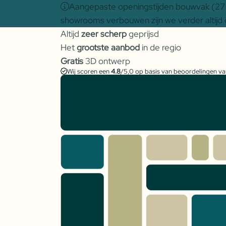
Aangepaste openingstijden bouwvak (27 j
showrooms verbouwen zijn we verder altijd 
Altijd
zeer scherp
geprijsd
Het
grootste aanbod
in de regio
Gratis
3D ontwerp
Wij scoren een
4.8
/5,0 op basis van beoordelingen v