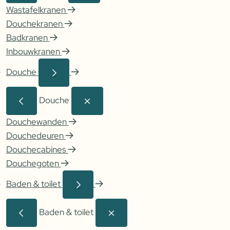
Wastafelkranen
Douchekranen
Badkranen
Inbouwkranen
Douche
Douche
Douchewanden
Douchedeuren
Douchecabines
Douchegoten
Baden & toilet
Baden & toilet