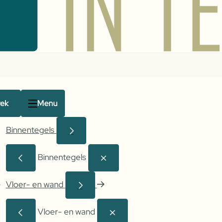
rek
Menu
Binnentegels
Binnentegels
Vloer- en wand
Vloer- en wand