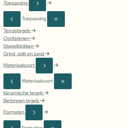
Toepassing
Toepassing
Terrastegels
Opritstenen
Stapelblokken
Grind, split en zand
Materiaalsoort
Materiaalsoort
Keramische tegels
Betonnen tegels
Formaten
Formaten