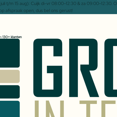
uli t/m 15 aug): Cuijk di-vr 08:00–12:30 & za 09:00–12:30.
op afspraak open, dus bel ons gerust!
an
130+ klanten