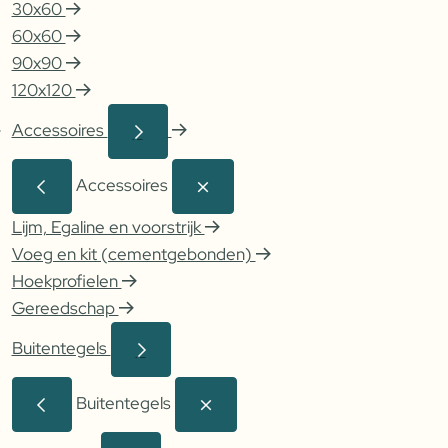
30x60
60x60
90x90
120x120
Accessoires
Accessoires
Lijm, Egaline en voorstrijk
Voeg en kit (cementgebonden)
Hoekprofielen
Gereedschap
Buitentegels
Buitentegels