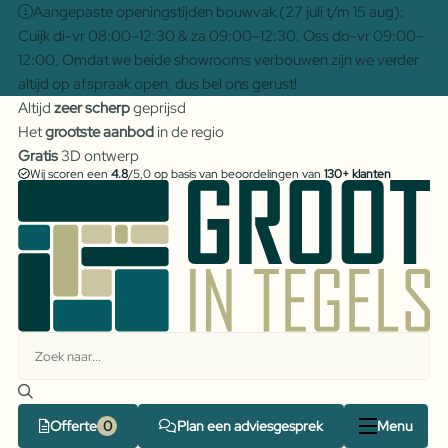
Aangepaste openingstijden bouwvak (27 juli t/m 15 aug):
Cuijk di-vr 08:00–12:30 & za 09:00–12:30. Oss do-vr 09:00–
12:00. Omdat we beide showrooms verbouwen zijn we verder
altijd op afspraak open, dus bel ons gerust!
Altijd
zeer scherp
geprijsd
Het
grootste aanbod
in de regio
Gratis
3D ontwerp
Wij scoren een
4.8
/5,0 op basis van beoordelingen van
130+ klanten
Offerte
Plan een adviesgesprek
Menu