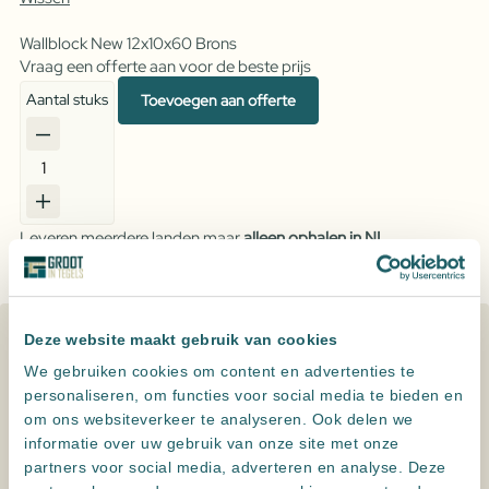
Wallblock New 12x10x60 Brons
Vraag een offerte aan voor de beste prijs
Aantal stuks
Toevoegen aan offerte
Wallblock
New
Brons
Leveren meerdere landen maar
alleen ophalen in NL
aantal
Altijd
zeer scherp
geprijsd
Persoonlijk advies
, een offerte op maat
Deze website maakt gebruik van cookies
Specificaties
We gebruiken cookies om content en advertenties te
Kleur
Antraciet, Koper
personaliseren, om functies voor social media te bieden en
om ons websiteverkeer te analyseren. Ook delen we
informatie over uw gebruik van onze site met onze
Formaat
12x10x60
,
12x12x60
,
15x15x60
partners voor social media, adverteren en analyse. Deze