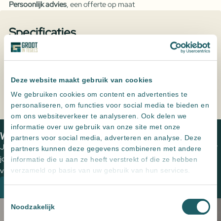
Persoonlijk advies
, een offerte op maat
Specificaties
Kleur
Antraciet, Zwart
Formaat
30x15x15
,
45x15x15
,
60x15x15
Deze website maakt gebruik van cookies
We gebruiken cookies om content en advertenties te
personaliseren, om functies voor social media te bieden en
om ons websiteverkeer te analyseren. Ook delen we
Home
Producten
Patioblok Antraciet
informatie over uw gebruik van onze site met onze
We zien je graag in een van onze showrooms
partners voor social media, adverteren en analyse. Deze
Jouw wensen op papier zetten en de perfecte tegels uitzoeken voor
partners kunnen deze gegevens combineren met andere
jouw (buiten)ruimte? Plan een vrijblijvende kennismaking met een
informatie die u aan ze heeft verstrekt of die ze hebben
van onze adviseurs om de mogelijkheden te bespreken.
verzameld op basis van uw gebruik van hun services.
Plan een kennismaking
Toestemmingsselectie
Noodzakelijk