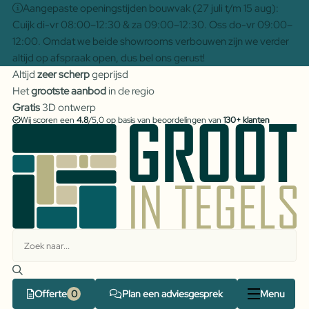
Aangepaste openingstijden bouwvak (27 juli t/m 15 aug):
Cuijk di-vr 08:00–12:30 & za 09:00–12:30. Oss do-vr 09:00–
12:00. Omdat we beide showrooms verbouwen zijn we verder
altijd op afspraak open, dus bel ons gerust!
Altijd
zeer scherp
geprijsd
Het
grootste aanbod
in de regio
Gratis
3D ontwerp
Wij scoren een
4.8
/5,0 op basis van beoordelingen van
130+ klanten
Offerte
Plan een adviesgesprek
Menu