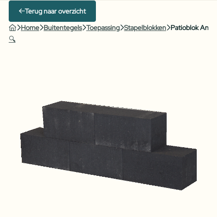
Terug naar overzicht
Home
Buitentegels
Toepassing
Stapelblokken
Patioblok Antra
🔍