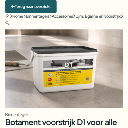
Terug naar overzicht
Home
Binnentegels
Accessoires
Lijm, Egaline en voorstrijk
Bo
🔍
Binnentegels
Botament voorstrijk D1 voor alle