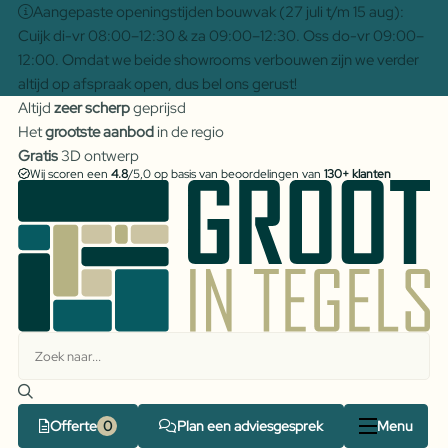
Aangepaste openingstijden bouwvak (27 juli t/m 15 aug):
Cuijk di-vr 08:00–12:30 & za 09:00–12:30. Oss do-vr 09:00–
12:00. Omdat we beide showrooms verbouwen zijn we verder
altijd op afspraak open, dus bel ons gerust!
Altijd
zeer scherp
geprijsd
Het
grootste aanbod
in de regio
Gratis
3D ontwerp
Wij scoren een
4.8
/5,0 op basis van beoordelingen van
130+ klanten
Offerte
Plan een adviesgesprek
Menu