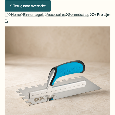
Terug naar overzicht
Home
Binnentegels
Accessoires
Gereedschap
Ox Pro Lijmspa
🔍