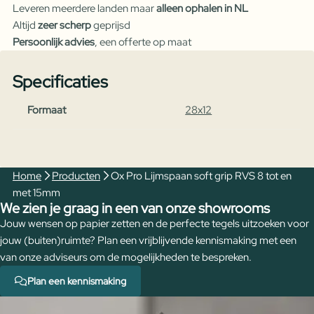
Leveren meerdere landen maar
alleen ophalen in NL
soft
Altijd
zeer scherp
geprijsd
grip
Persoonlijk advies
, een offerte op maat
RVS
8
Specificaties
tot
en
Formaat
28x12
met
15mm
aantal
Home
Producten
Ox Pro Lijmspaan soft grip RVS 8 tot en
met 15mm
We zien je graag in een van onze showrooms
Jouw wensen op papier zetten en de perfecte tegels uitzoeken voor
jouw (buiten)ruimte? Plan een vrijblijvende kennismaking met een
van onze adviseurs om de mogelijkheden te bespreken.
Plan een kennismaking