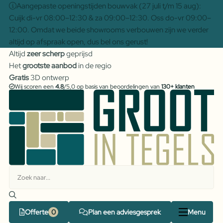
Aangepaste openingstijden bouwvak (27 juli t/m 15 aug):
Cuijk di-vr 08:00–12:30 & za 09:00–12:30. Oss do-vr 09:00–
12:00. Omdat we beide showrooms verbouwen zijn we verder
altijd op afspraak open, dus bel ons gerust!
Altijd
zeer scherp
geprijsd
Het
grootste aanbod
in de regio
Gratis
3D ontwerp
Wij scoren een
4.8
/5,0 op basis van beoordelingen van
130+ klanten
Offerte
Plan een adviesgesprek
Menu