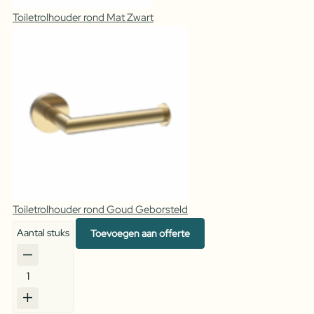
Toiletrolhouder rond Mat Zwart
Toiletrolhouder rond Goud Geborsteld
Aantal stuks
Toevoegen aan offerte
Toiletrolhouder
rond
Mat