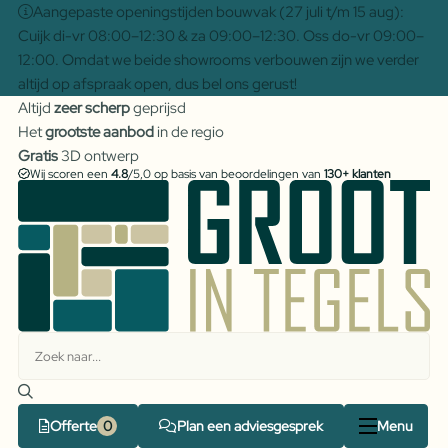
Aangepaste openingstijden bouwvak (27 juli t/m 15 aug):
Cuijk di-vr 08:00–12:30 & za 09:00–12:30. Oss do-vr 09:00–
12:00. Omdat we beide showrooms verbouwen zijn we verder
altijd op afspraak open, dus bel ons gerust!
Altijd
zeer scherp
geprijsd
Het
grootste aanbod
in de regio
Gratis
3D ontwerp
Wij scoren een
4.8
/5,0 op basis van beoordelingen van
130+ klanten
Offerte
Plan een adviesgesprek
Menu