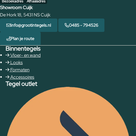
Bezoekadres
Afhaaladres
Showroom Cuijk
De Hork 18, 5431 NS Cuijk
info@grootintegels.nl
0485 - 794526
Plan je route
Binnentegels
Vloer- en wand
Looks
Formaten
Accessoires
Tegel outlet