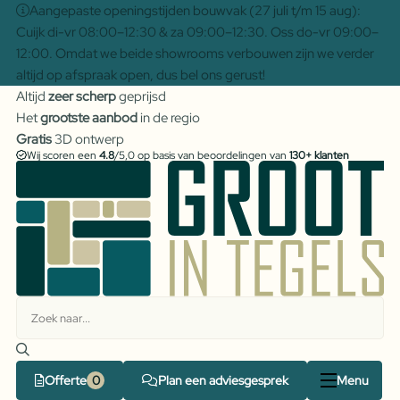
Aangepaste openingstijden bouwvak (27 juli t/m 15 aug):
Cuijk di-vr 08:00–12:30 & za 09:00–12:30. Oss do-vr 09:00–
12:00. Omdat we beide showrooms verbouwen zijn we verder
altijd op afspraak open, dus bel ons gerust!
Altijd
zeer scherp
geprijsd
Het
grootste aanbod
in de regio
Gratis
3D ontwerp
Wij scoren een
4.8
/5,0 op basis van beoordelingen van
130+ klanten
Offerte
Plan een adviesgesprek
Menu