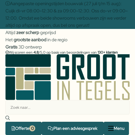
Aangepaste openingstijden bouwvak (27 juli t/m 15 aug):
Cuijk di-vr 08:00–12:30 & za 09:00–12:30. Oss do-vr 09:00–
12:00. Omdat we beide showrooms verbouwen zijn we verder
altijd op afspraak open, dus bel ons gerust!
Altijd
zeer scherp
geprijsd
Het
grootste aanbod
in de regio
Gratis
3D ontwerp
Wij scoren een
4.8
/5,0 op basis van beoordelingen van
130+ klanten
Offerte
Plan een adviesgesprek
Menu