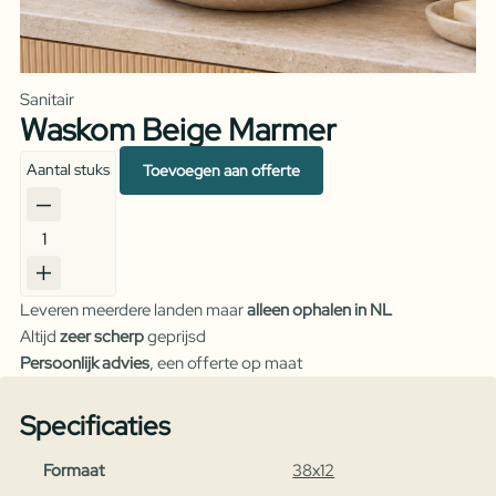
Sanitair
Waskom Beige Marmer
Aantal stuks
Toevoegen aan offerte
Waskom
Beige
Marmer
Leveren meerdere landen maar
alleen ophalen in NL
aantal
Altijd
zeer scherp
geprijsd
Persoonlijk advies
, een offerte op maat
Specificaties
Formaat
38x12